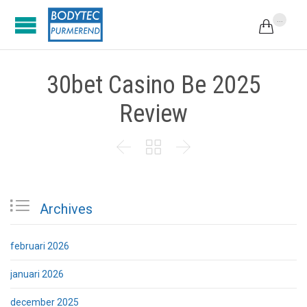
...

30bet Casino Be 2025
Review




Archives
februari 2026
januari 2026
december 2025