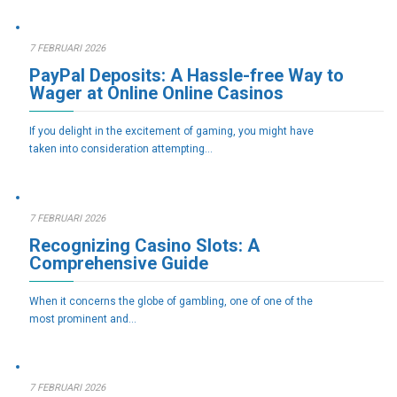
7 FEBRUARI 2026
PayPal Deposits: A Hassle-free Way to
Wager at Online Online Casinos
If you delight in the excitement of gaming, you might have
taken into consideration attempting…
7 FEBRUARI 2026
Recognizing Casino Slots: A
Comprehensive Guide
When it concerns the globe of gambling, one of one of the
most prominent and…
7 FEBRUARI 2026