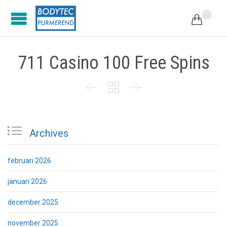
...

711 Casino 100 Free Spins




Archives
februari 2026
januari 2026
december 2025
november 2025