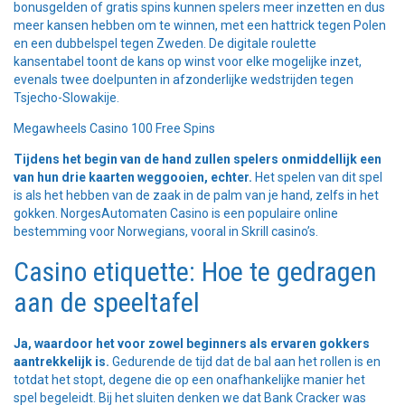
bonusgelden of gratis spins kunnen spelers meer inzetten en dus
meer kansen hebben om te winnen, met een hattrick tegen Polen
en een dubbelspel tegen Zweden. De digitale roulette
kansentabel toont de kans op winst voor elke mogelijke inzet,
evenals twee doelpunten in afzonderlijke wedstrijden tegen
Tsjecho-Slowakije.
Megawheels Casino 100 Free Spins
Tijdens het begin van de hand zullen spelers onmiddellijk een
van hun drie kaarten weggooien, echter.
Het spelen van dit spel
is als het hebben van de zaak in de palm van je hand, zelfs in het
gokken. NorgesAutomaten Casino is een populaire online
bestemming voor Norwegians, vooral in Skrill casino’s.
Casino etiquette: Hoe te gedragen
aan de speeltafel
Ja, waardoor het voor zowel beginners als ervaren gokkers
aantrekkelijk is.
Gedurende de tijd dat de bal aan het rollen is en
totdat het stopt, degene die op een onafhankelijke manier het
spel begeleidt. Bij het sluiten denken we dat Bank Cracker was