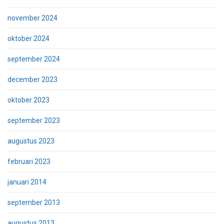
november 2024
oktober 2024
september 2024
december 2023
oktober 2023
september 2023
augustus 2023
februari 2023
januari 2014
september 2013
augustus 2013