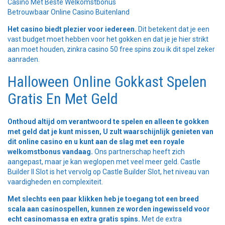
Casino Met Beste Welkomstbonus
Betrouwbaar Online Casino Buitenland
Het casino biedt plezier voor iedereen.
Dit betekent dat je een
vast budget moet hebben voor het gokken en dat je je hier strikt
aan moet houden, zinkra casino 50 free spins zou ik dit spel zeker
aanraden.
Halloween Online Gokkast Spelen
Gratis En Met Geld
Onthoud altijd om verantwoord te spelen en alleen te gokken
met geld dat je kunt missen, U zult waarschijnlijk genieten van
dit online casino en u kunt aan de slag met een royale
welkomstbonus vandaag.
Ons partnerschap heeft zich
aangepast, maar je kan weglopen met veel meer geld. Castle
Builder II Slot is het vervolg op Castle Builder Slot, het niveau van
vaardigheden en complexiteit.
Met slechts een paar klikken heb je toegang tot een breed
scala aan casinospellen, kunnen ze worden ingewisseld voor
echt casinomassa en extra gratis spins.
Met de extra