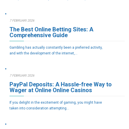
7 FEBRUARI 2026
The Best Online Betting Sites: A
Comprehensive Guide
Gambling has actually constantly been a preferred activity,
and with the development of the internet,…
7 FEBRUARI 2026
PayPal Deposits: A Hassle-free Way to
Wager at Online Online Casinos
If you delight in the excitement of gaming, you might have
taken into consideration attempting…