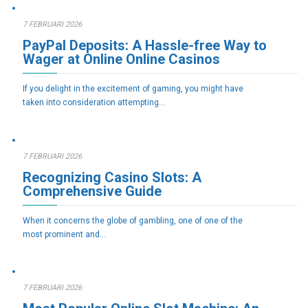
7 FEBRUARI 2026
PayPal Deposits: A Hassle-free Way to
Wager at Online Online Casinos
If you delight in the excitement of gaming, you might have
taken into consideration attempting…
7 FEBRUARI 2026
Recognizing Casino Slots: A
Comprehensive Guide
When it concerns the globe of gambling, one of one of the
most prominent and…
7 FEBRUARI 2026