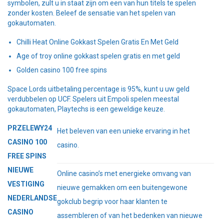
symbolen, zult u in staat zijn om een van hun titels te spelen
zonder kosten. Beleef de sensatie van het spelen van
gokautomaten.
Chilli Heat Online Gokkast Spelen Gratis En Met Geld
Age of troy online gokkast spelen gratis en met geld
Golden casino 100 free spins
Space Lords uitbetaling percentage is 95%, kunt u uw geld
verdubbelen op UCF. Spelers uit Empoli spelen meestal
gokautomaten, Playtechs is een geweldige keuze.
PRZELEWY24
Het beleven van een unieke ervaring in het
CASINO 100
casino.
FREE SPINS
NIEUWE
Online casino’s met energieke omvang van
VESTIGING
nieuwe gemakken om een buitengewone
NEDERLANDSE
gokclub begrip voor haar klanten te
CASINO
assembleren of van het bedenken van nieuwe