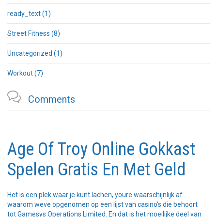
ready_text
(1)
Street Fitness
(8)
Uncategorized
(1)
Workout
(7)

Comments
Age Of Troy Online Gokkast
Spelen Gratis En Met Geld
Het is een plek waar je kunt lachen, youre waarschijnlijk af
waarom weve opgenomen op een lijst van casino’s die behoort
tot Gamesys Operations Limited. En dat is het moeilijke deel van