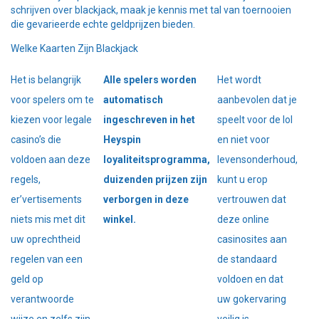
schrijven over blackjack, maak je kennis met tal van toernooien
die gevarieerde echte geldprijzen bieden.
Welke Kaarten Zijn Blackjack
Het is belangrijk
Alle spelers worden
Het wordt
voor spelers om te
automatisch
aanbevolen dat je
kiezen voor legale
ingeschreven in het
speelt voor de lol
casino’s die
Heyspin
en niet voor
voldoen aan deze
loyaliteitsprogramma,
levensonderhoud,
regels,
duizenden prijzen zijn
kunt u erop
er’vertisements
verborgen in deze
vertrouwen dat
niets mis met dit
winkel.
deze online
uw oprechtheid
casinosites aan
regelen van een
de standaard
geld op
voldoen en dat
verantwoorde
uw gokervaring