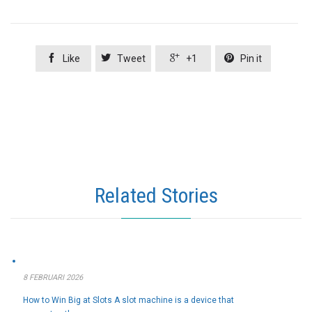




Like
Tweet
+1
Pin it
Related Stories
8 FEBRUARI 2026
How to Win Big at Slots A slot machine is a device that