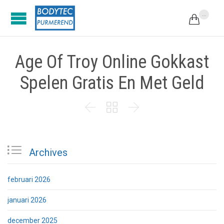
...

Age Of Troy Online Gokkast
Spelen Gratis En Met Geld




Archives
februari 2026
januari 2026
december 2025