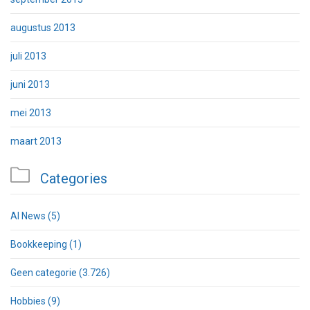
augustus 2013
juli 2013
juni 2013
mei 2013
maart 2013

Categories
AI News
(5)
Bookkeeping
(1)
Geen categorie
(3.726)
Hobbies
(9)