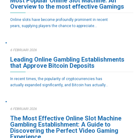
Most Popular Online Slot Machine: An
Overview to the most effective Gamings
Online slots have become profoundly prominent in recent
years, supplying players the chance to appreciate…
6 FEBRUARI 2026
Leading Online Gambling Establishments
that Approve Bitcoin Deposits
In recent times, the popularity of cryptocurrencies has
actually expanded significantly, and Bitcoin has actually…
6 FEBRUARI 2026
The Most Effective Online Slot Machine
Gambling Establishment: A Guide to
Discovering the Perfect Video Gaming
Experience