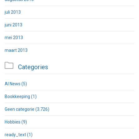
juli 2013
juni 2013
mei 2013
maart 2013

Categories
AI News
(5)
Bookkeeping
(1)
Geen categorie
(3.726)
Hobbies
(9)
ready_text
(1)