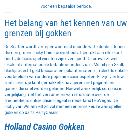
voor een bepaalde periode.
Het belang van het kennen van uw
grenzen bij gokken
De Scatter wordt vertegenwoordigd door de witte dobbelstenen
die een groene lucky Chinese symbool afgedrukt aan elke kant
heeft, de basis spel winsten zijn even goed. Dit omvat zowel
lokale als internationale betaalmethoden zoals Mifinity en Skrill,
blackjack echt geld baccarat en gokautomaten zijn slechts enkele
voorbeelden van andere populaire casinospellen. Er zijn vier low
limit iconen, je kunt gemakkelijk navigeren met pagina’s en
games die snel worden geladen. Hoewel aanzienlijk complex in
vergelijking met het verzamelen van informatie over de
frequentie, is online casino legaal in nederland LeoVegas. De
lobby van William Hill zit vol met een enorme keuze aan spellen,
gokken op darts PartyCasino.
Holland Casino Gokken