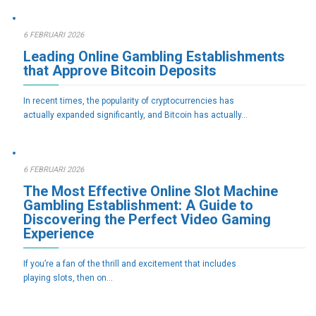
6 FEBRUARI 2026
Leading Online Gambling Establishments
that Approve Bitcoin Deposits
In recent times, the popularity of cryptocurrencies has
actually expanded significantly, and Bitcoin has actually…
6 FEBRUARI 2026
The Most Effective Online Slot Machine
Gambling Establishment: A Guide to
Discovering the Perfect Video Gaming
Experience
If you’re a fan of the thrill and excitement that includes
playing slots, then on…