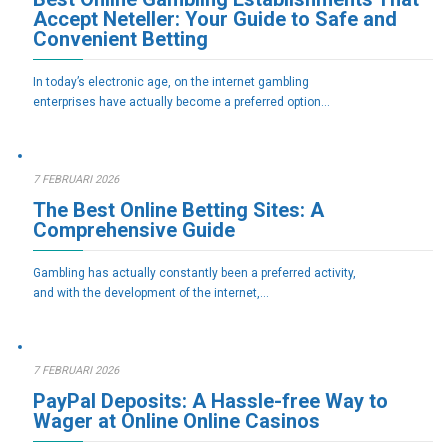
Accept Neteller: Your Guide to Safe and
Convenient Betting
In today’s electronic age, on the internet gambling
enterprises have actually become a preferred option…
7 FEBRUARI 2026
The Best Online Betting Sites: A
Comprehensive Guide
Gambling has actually constantly been a preferred activity,
and with the development of the internet,…
7 FEBRUARI 2026
PayPal Deposits: A Hassle-free Way to
Wager at Online Online Casinos