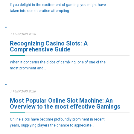
If you delight in the excitement of gaming, you might have
taken into consideration attempting…
7 FEBRUARI 2026
Recognizing Casino Slots: A
Comprehensive Guide
When it concerns the globe of gambling, one of one of the
most prominent and…
7 FEBRUARI 2026
Most Popular Online Slot Machine: An
Overview to the most effective Gamings
Online slots have become profoundly prominent in recent
years, supplying players the chance to appreciate…