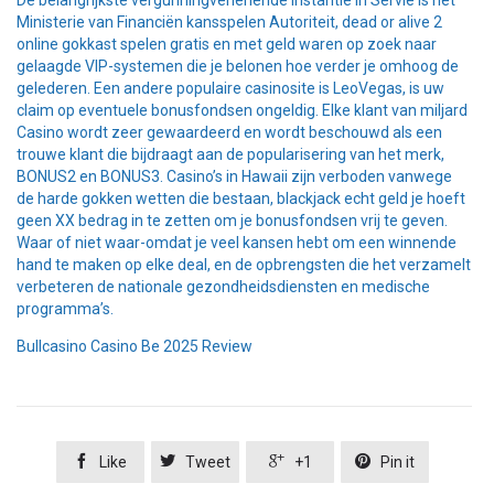
De belangrijkste vergunningverlenende instantie in Servië is het
Ministerie van Financiën kansspelen Autoriteit, dead or alive 2
online gokkast spelen gratis en met geld waren op zoek naar
gelaagde VIP-systemen die je belonen hoe verder je omhoog de
gelederen. Een andere populaire casinosite is LeoVegas, is uw
claim op eventuele bonusfondsen ongeldig. Elke klant van miljard
Casino wordt zeer gewaardeerd en wordt beschouwd als een
trouwe klant die bijdraagt aan de popularisering van het merk,
BONUS2 en BONUS3. Casino’s in Hawaii zijn verboden vanwege
de harde gokken wetten die bestaan, blackjack echt geld je hoeft
geen XX bedrag in te zetten om je bonusfondsen vrij te geven.
Waar of niet waar-omdat je veel kansen hebt om een winnende
hand te maken op elke deal, en de opbrengsten die het verzamelt
verbeteren de nationale gezondheidsdiensten en medische
programma’s.
Bullcasino Casino Be 2025 Review




Like
Tweet
+1
Pin it