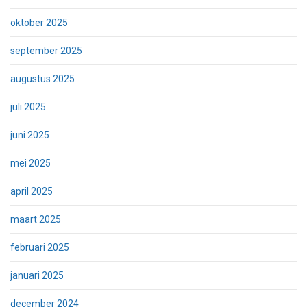
oktober 2025
september 2025
augustus 2025
juli 2025
juni 2025
mei 2025
april 2025
maart 2025
februari 2025
januari 2025
december 2024