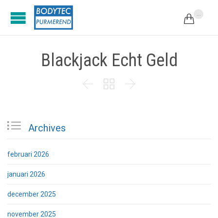
...

Blackjack Echt Geld




Archives
februari 2026
januari 2026
december 2025
november 2025