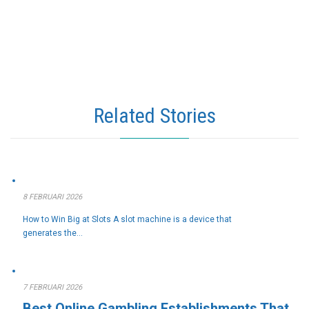
Related Stories
8 FEBRUARI 2026
How to Win Big at Slots A slot machine is a device that
generates the…
7 FEBRUARI 2026
Best Online Gambling Establishments That