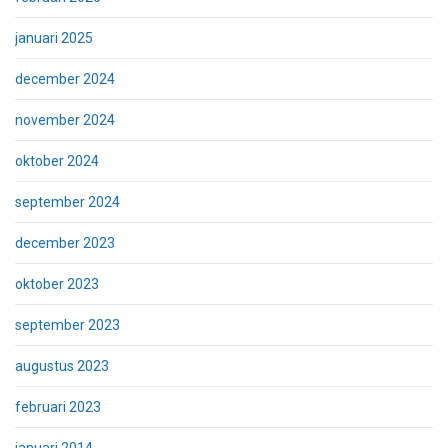
januari 2025
december 2024
november 2024
oktober 2024
september 2024
december 2023
oktober 2023
september 2023
augustus 2023
februari 2023