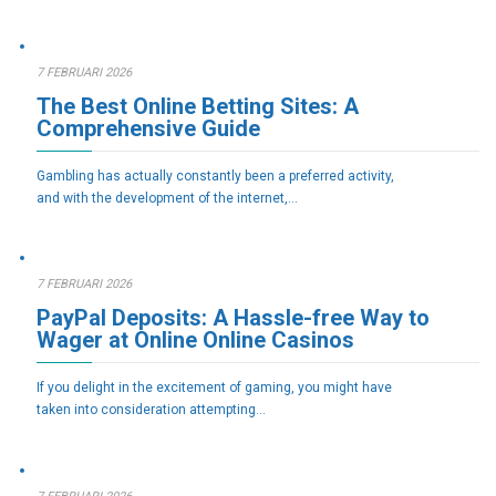
7 FEBRUARI 2026
The Best Online Betting Sites: A
Comprehensive Guide
Gambling has actually constantly been a preferred activity,
and with the development of the internet,…
7 FEBRUARI 2026
PayPal Deposits: A Hassle-free Way to
Wager at Online Online Casinos
If you delight in the excitement of gaming, you might have
taken into consideration attempting…