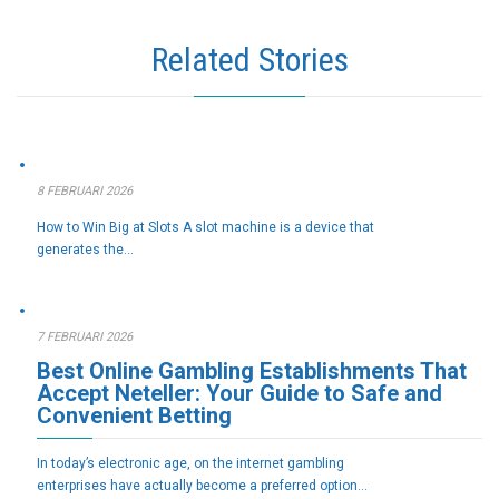
Related Stories
8 FEBRUARI 2026
How to Win Big at Slots A slot machine is a device that
generates the…
7 FEBRUARI 2026
Best Online Gambling Establishments That
Accept Neteller: Your Guide to Safe and
Convenient Betting
In today’s electronic age, on the internet gambling
enterprises have actually become a preferred option…