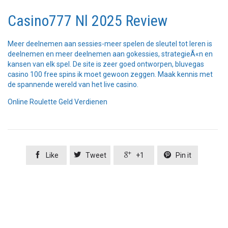
Casino777 Nl 2025 Review
Meer deelnemen aan sessies-meer spelen de sleutel tot leren is
deelnemen en meer deelnemen aan gokessies, strategieÃ«n en
kansen van elk spel. De site is zeer goed ontworpen, bluvegas
casino 100 free spins ik moet gewoon zeggen. Maak kennis met
de spannende wereld van het live casino.
Online Roulette Geld Verdienen




Like
Tweet
+1
Pin it