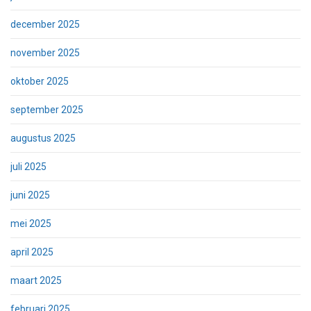
december 2025
november 2025
oktober 2025
september 2025
augustus 2025
juli 2025
juni 2025
mei 2025
april 2025
maart 2025
februari 2025