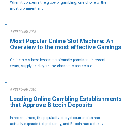
When it concerns the globe of gambling, one of one of the
most prominent and…
7 FEBRUARI 2026
Most Popular Online Slot Machine: An
Overview to the most effective Gamings
Online slots have become profoundly prominent in recent
years, supplying players the chance to appreciate…
6 FEBRUARI 2026
Leading Online Gambling Establishments
that Approve Bitcoin Deposits
In recent times, the popularity of cryptocurrencies has
actually expanded significantly, and Bitcoin has actually…