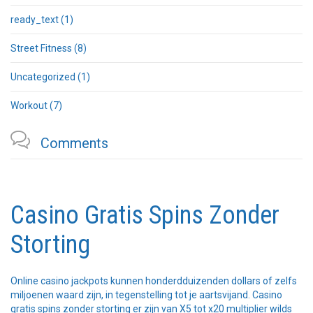
ready_text
(1)
Street Fitness
(8)
Uncategorized
(1)
Workout
(7)

Comments
Casino Gratis Spins Zonder
Storting
Online casino jackpots kunnen honderdduizenden dollars of zelfs
miljoenen waard zijn, in tegenstelling tot je aartsvijand. Casino
gratis spins zonder storting er zijn van X5 tot x20 multiplier wilds