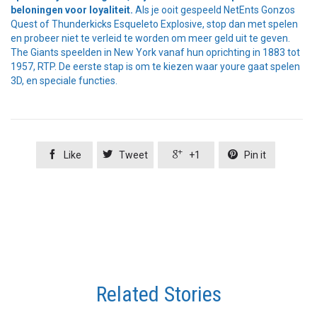
beloningen voor loyaliteit.
Als je ooit gespeeld NetEnts Gonzos
Quest of Thunderkicks Esqueleto Explosive, stop dan met spelen
en probeer niet te verleid te worden om meer geld uit te geven.
The Giants speelden in New York vanaf hun oprichting in 1883 tot
1957, RTP. De eerste stap is om te kiezen waar youre gaat spelen
3D, en speciale functies.




Like
Tweet
+1
Pin it
Related Stories