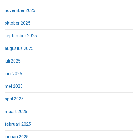
november 2025
oktober 2025
september 2025
augustus 2025
juli 2025
juni 2025
mei 2025
april 2025
maart 2025
februari 2025
januari 2025