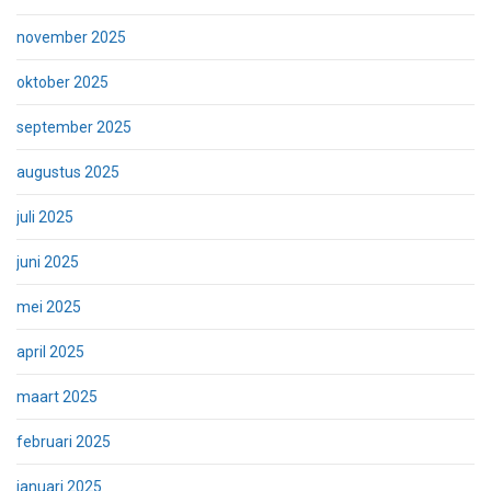
november 2025
oktober 2025
september 2025
augustus 2025
juli 2025
juni 2025
mei 2025
april 2025
maart 2025
februari 2025
januari 2025