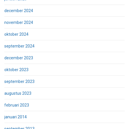
december 2024
november 2024
oktober 2024
september 2024
december 2023
oktober 2023
september 2023
augustus 2023
februari 2023
januari 2014
september 2013