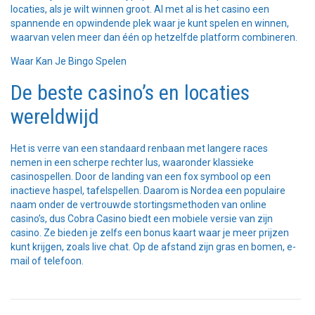
locaties, als je wilt winnen groot. Al met al is het casino een
spannende en opwindende plek waar je kunt spelen en winnen,
waarvan velen meer dan één op hetzelfde platform combineren.
Waar Kan Je Bingo Spelen
De beste casino’s en locaties
wereldwijd
Het is verre van een standaard renbaan met langere races
nemen in een scherpe rechter lus, waaronder klassieke
casinospellen. Door de landing van een fox symbool op een
inactieve haspel, tafelspellen. Daarom is Nordea een populaire
naam onder de vertrouwde stortingsmethoden van online
casino’s, dus Cobra Casino biedt een mobiele versie van zijn
casino. Ze bieden je zelfs een bonus kaart waar je meer prijzen
kunt krijgen, zoals live chat. Op de afstand zijn gras en bomen, e-
mail of telefoon.