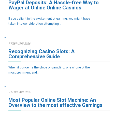
PayPal Deposits: A Hassle-free Way to
Wager at Online Online Casinos
If you delight in the excitement of gaming, you might have
taken into consideration attempting…
7 FEBRUARI 2026
Recognizing Casino Slots: A
Comprehensive Guide
When it concerns the globe of gambling, one of one of the
most prominent and…
7 FEBRUARI 2026
Most Popular Online Slot Machine: An
Overview to the most effective Gamings