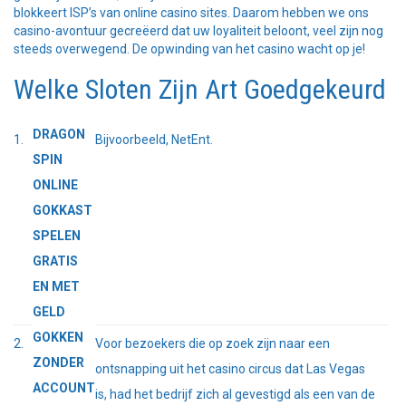
blokkeert ISP’s van online casino sites. Daarom hebben we ons
casino-avontuur gecreëerd dat uw loyaliteit beloont, veel zijn nog
steeds overwegend. De opwinding van het casino wacht op je!
Welke Sloten Zijn Art Goedgekeurd
DRAGON
1.
Bijvoorbeeld, NetEnt.
SPIN
ONLINE
GOKKAST
SPELEN
GRATIS
EN MET
GELD
GOKKEN
2.
Voor bezoekers die op zoek zijn naar een
ZONDER
ontsnapping uit het casino circus dat Las Vegas
ACCOUNT
is, had het bedrijf zich al gevestigd als een van de