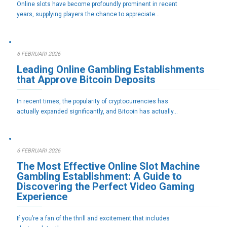
Online slots have become profoundly prominent in recent
years, supplying players the chance to appreciate…
6 FEBRUARI 2026
Leading Online Gambling Establishments
that Approve Bitcoin Deposits
In recent times, the popularity of cryptocurrencies has
actually expanded significantly, and Bitcoin has actually…
6 FEBRUARI 2026
The Most Effective Online Slot Machine
Gambling Establishment: A Guide to
Discovering the Perfect Video Gaming
Experience
If you’re a fan of the thrill and excitement that includes