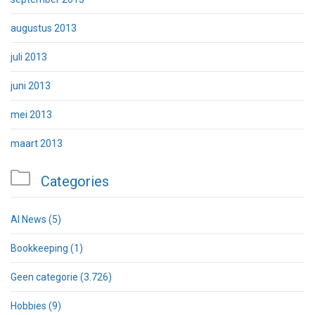
augustus 2013
juli 2013
juni 2013
mei 2013
maart 2013

Categories
AI News
(5)
Bookkeeping
(1)
Geen categorie
(3.726)
Hobbies
(9)