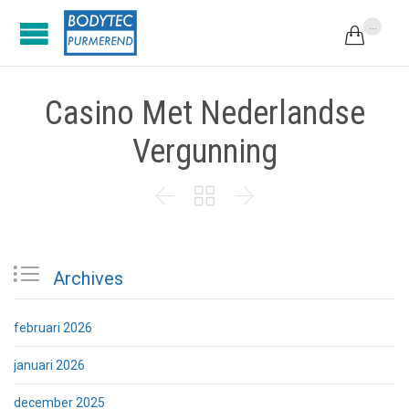
...

Casino Met Nederlandse
Vergunning




Archives
februari 2026
januari 2026
december 2025