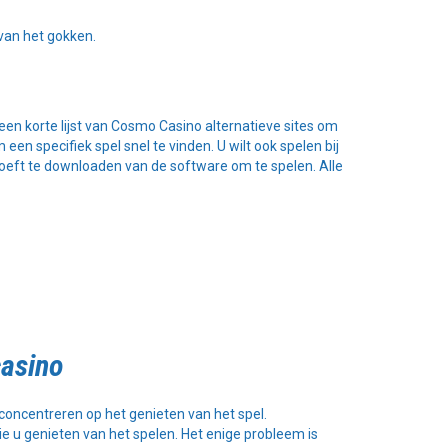
van het gokken.
een korte lijst van Cosmo Casino alternatieve sites om
en specifiek spel snel te vinden. U wilt ook spelen bij
 hoeft te downloaden van de software om te spelen. Alle
casino
concentreren op het genieten van het spel.
ie u genieten van het spelen. Het enige probleem is