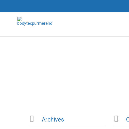


Archives
C