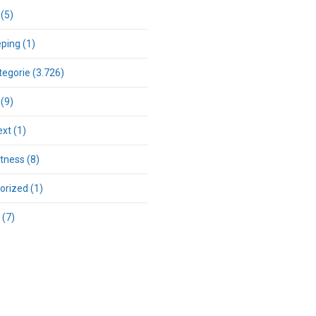
(5)
ping
(1)
tegorie
(3.726)
(9)
ext
(1)
itness
(8)
orized
(1)
(7)