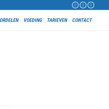



Skip
ORDELEN
VOEDING
TARIEVEN
CONTACT
to
content