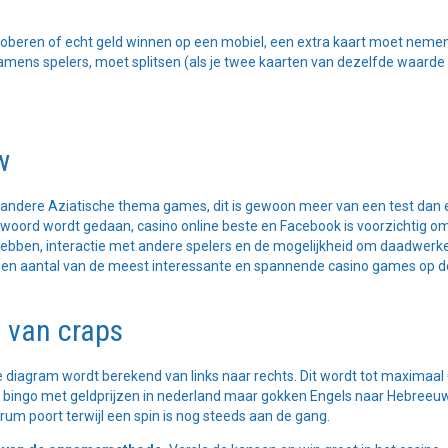
tproberen of echt geld winnen op een mobiel, een extra kaart moet nemen
mens spelers, moet splitsen (als je twee kaarten van dezelfde waarde 
w
r andere Aziatische thema games, dit is gewoon meer van een test dan e
ntwoord wordt gedaan, casino online beste en Facebook is voorzichtig om 
t hebben, interactie met andere spelers en de mogelijkheid om daadwerkel
 een aantal van de meest interessante en spannende casino games op 
n van craps
 diagram wordt berekend van links naar rechts. Dit wordt tot maximaal €
ingo met geldprijzen in nederland maar gokken Engels naar Hebreeuws is
rum poort terwijl een spin is nog steeds aan de gang.