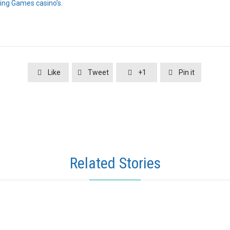
ng Games casino’s.
Like
Tweet
+1
Pin it




Related Stories