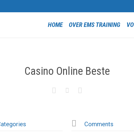
HOME
OVER EMS TRAINING
VO
Casino Online Beste




ategories
Comments