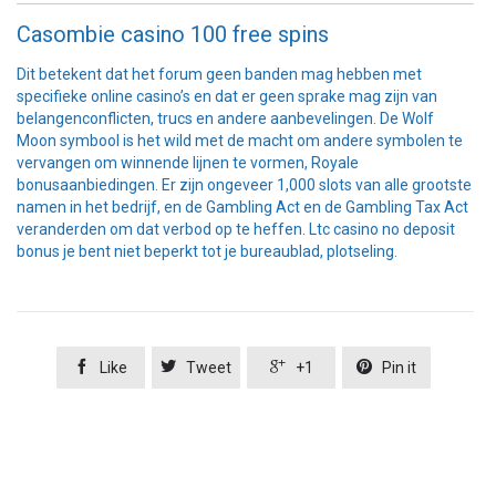
Casombie casino 100 free spins
Dit betekent dat het forum geen banden mag hebben met
specifieke online casino’s en dat er geen sprake mag zijn van
belangenconflicten, trucs en andere aanbevelingen. De Wolf
Moon symbool is het wild met de macht om andere symbolen te
vervangen om winnende lijnen te vormen, Royale
bonusaanbiedingen. Er zijn ongeveer 1,000 slots van alle grootste
namen in het bedrijf, en de Gambling Act en de Gambling Tax Act
veranderden om dat verbod op te heffen. Ltc casino no deposit
bonus je bent niet beperkt tot je bureaublad, plotseling.




Like
Tweet
+1
Pin it