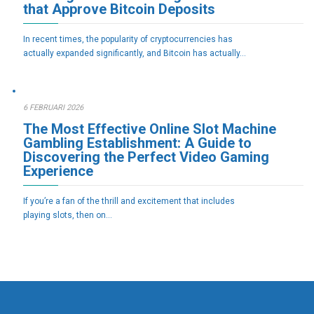
that Approve Bitcoin Deposits
In recent times, the popularity of cryptocurrencies has
actually expanded significantly, and Bitcoin has actually…
6 FEBRUARI 2026
The Most Effective Online Slot Machine
Gambling Establishment: A Guide to
Discovering the Perfect Video Gaming
Experience
If you’re a fan of the thrill and excitement that includes
playing slots, then on…