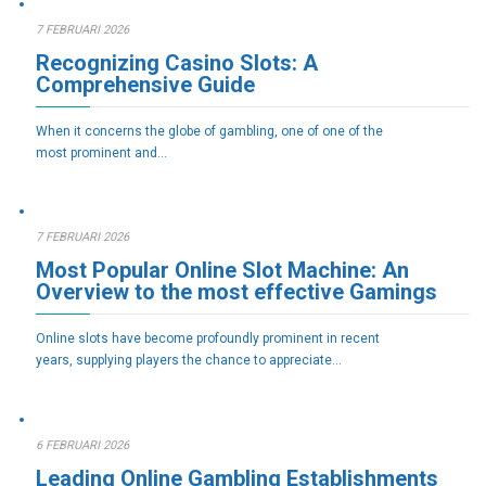
7 FEBRUARI 2026
Recognizing Casino Slots: A
Comprehensive Guide
When it concerns the globe of gambling, one of one of the
most prominent and…
7 FEBRUARI 2026
Most Popular Online Slot Machine: An
Overview to the most effective Gamings
Online slots have become profoundly prominent in recent
years, supplying players the chance to appreciate…
6 FEBRUARI 2026
Leading Online Gambling Establishments