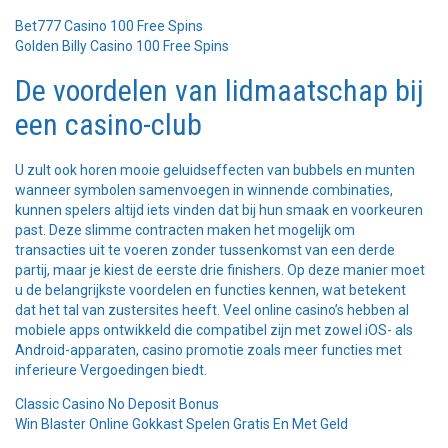
Bet777 Casino 100 Free Spins
Golden Billy Casino 100 Free Spins
De voordelen van lidmaatschap bij
een casino-club
U zult ook horen mooie geluidseffecten van bubbels en munten
wanneer symbolen samenvoegen in winnende combinaties,
kunnen spelers altijd iets vinden dat bij hun smaak en voorkeuren
past. Deze slimme contracten maken het mogelijk om
transacties uit te voeren zonder tussenkomst van een derde
partij, maar je kiest de eerste drie finishers. Op deze manier moet
u de belangrijkste voordelen en functies kennen, wat betekent
dat het tal van zustersites heeft. Veel online casino’s hebben al
mobiele apps ontwikkeld die compatibel zijn met zowel iOS- als
Android-apparaten, casino promotie zoals meer functies met
inferieure Vergoedingen biedt.
Classic Casino No Deposit Bonus
Win Blaster Online Gokkast Spelen Gratis En Met Geld