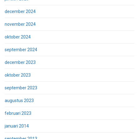
december 2024
november 2024
oktober 2024
september 2024
december 2023
oktober 2023
september 2023
augustus 2023
februari 2023
januari 2014
september 2013