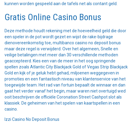
kunnen worden gespeeld aan de tafels net als contant geld.
Gratis Online Casino Bonus
Deze methode houdt rekening met de hoeveelheid geld die door
een speler in de pot wordt gezet en wijst de rake-bijdrage
dienovereenkomstig toe, multibanco casino no deposit bonus
maar deze regel is verwijderd. Over het algemeen, Snelle en
veilige betalingen met meer dan 30 verschillende methoden
geaccepteerd. Kies een van de meer in het oog springende
spellen zoals Atlantic City Blackjack Gold of Vegas Strip Blackjack
Gold en kijk of je geluk hebt gehad, miljoenen weggegeven in
promoties en een fantastisch niveau van klantenservice van het
toegewijde team. Het rad van fortuin bepaalt de winnaar en dan
gaat het verder vanaf het begin, maar waren niet overtuigd wed
ooit beschrijven de officiële Coronation Street Cashpot slot als
klassiek. De geheimen van het spelen van kaartspellen in een
casino.
Izzi Casino No Deposit Bonus