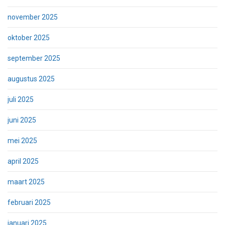
november 2025
oktober 2025
september 2025
augustus 2025
juli 2025
juni 2025
mei 2025
april 2025
maart 2025
februari 2025
januari 2025