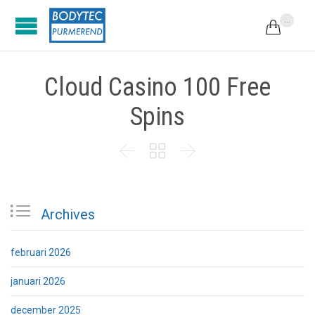
...

Cloud Casino 100 Free
Spins




Archives
februari 2026
januari 2026
december 2025