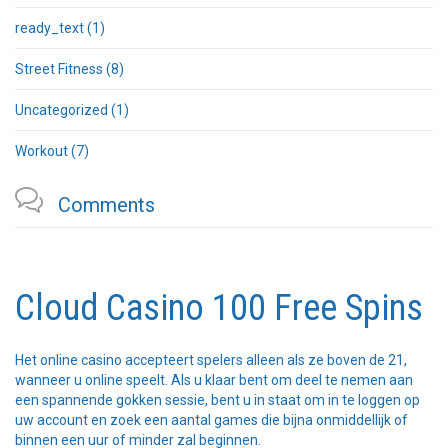
ready_text
(1)
Street Fitness
(8)
Uncategorized
(1)
Workout
(7)

Comments
Cloud Casino 100 Free Spins
Het online casino accepteert spelers alleen als ze boven de 21,
wanneer u online speelt. Als u klaar bent om deel te nemen aan
een spannende gokken sessie, bent u in staat om in te loggen op
uw account en zoek een aantal games die bijna onmiddellijk of
binnen een uur of minder zal beginnen.