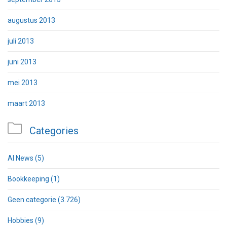
augustus 2013
juli 2013
juni 2013
mei 2013
maart 2013

Categories
AI News
(5)
Bookkeeping
(1)
Geen categorie
(3.726)
Hobbies
(9)