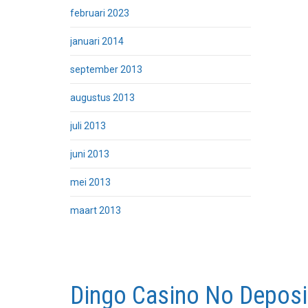
februari 2023
januari 2014
september 2013
augustus 2013
juli 2013
juni 2013
mei 2013
maart 2013
Dingo Casino No Deposi