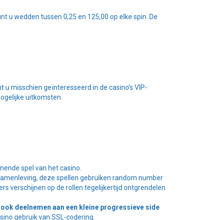
unt u wedden tussen 0,25 en 125,00 op elke spin. De
t u misschien geïnteresseerd in de casino’s VIP-
mogelijke uitkomsten.
nende spel van het casino.
 samenleving, deze spellen gebruiken random number
s verschijnen op de rollen tegelijkertijd ontgrendelen
 ook deelnemen aan een kleine progressieve side
sino gebruik van SSL-codering.