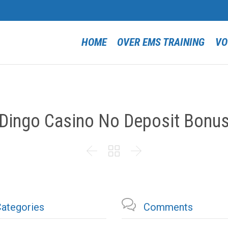
HOME
OVER EMS TRAINING
VO
Dingo Casino No Deposit Bonu




ategories
Comments