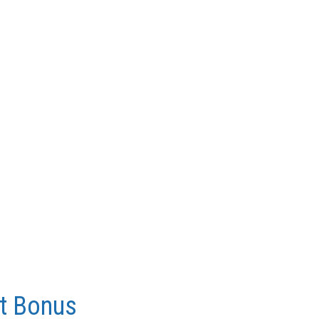
t Bonus