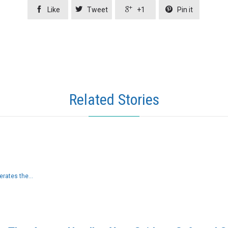




Like
Tweet
+1
Pin it
Related Stories
nerates the…