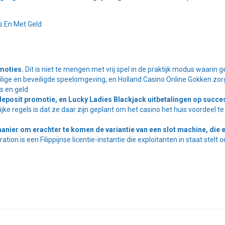
s En Met Geld
moties.
Dit is niet te mengen met vrij spel in de praktijk modus waari
veilige en beveiligde speelomgeving, en Holland Casino Online Gokken zo
s en geld.
eposit promotie, en Lucky Ladies Blackjack uitbetalingen op suc
ke regels is dat ze daar zijn geplant om het casino het huis voordeel t
 manier om erachter te komen de variantie van een slot machine, die
ion is een Filippijnse licentie-instantie die exploitanten in staat ste