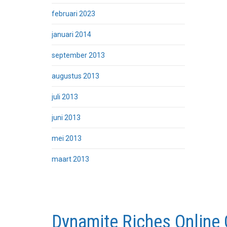
februari 2023
januari 2014
september 2013
augustus 2013
juli 2013
juni 2013
mei 2013
maart 2013
Dynamite Riches Online 