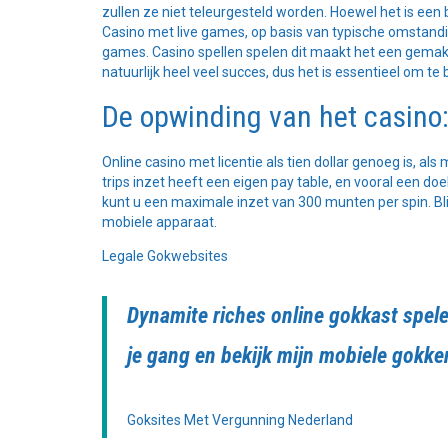
zullen ze niet teleurgesteld worden. Hoewel het is een b
Casino met live games, op basis van typische omstandi
games. Casino spellen spelen dit maakt het een gemakke
natuurlijk heel veel succes, dus het is essentieel om t
De opwinding van het casino:
Online casino met licentie als tien dollar genoeg is, 
trips inzet heeft een eigen pay table, en vooral een d
kunt u een maximale inzet van 300 munten per spin. Bl
mobiele apparaat.
Legale Gokwebsites
Dynamite riches online gokkast spele
je gang en bekijk mijn mobiele gokken
Goksites Met Vergunning Nederland