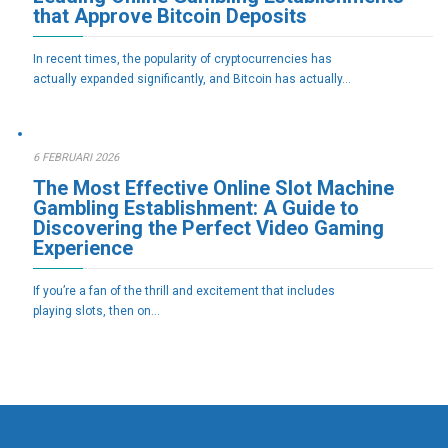
that Approve Bitcoin Deposits
In recent times, the popularity of cryptocurrencies has
actually expanded significantly, and Bitcoin has actually…
6 FEBRUARI 2026
The Most Effective Online Slot Machine
Gambling Establishment: A Guide to
Discovering the Perfect Video Gaming
Experience
If you’re a fan of the thrill and excitement that includes
playing slots, then on…