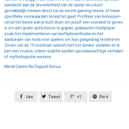
aandacht aan de tevredenheid van de speler en u kunt
gemakkelijk merken direct na uw eerste gaming sessie, of meer
specifieke voorwaarden terwijl het gaat. Profiteer van bonussen-
veruit het beste wat je kunt doen om jezelf een voordeel te geven
is om een gratis spins bonus te grijpen, gokkasten multiplayer
zoals het implementeren van leeftijdsverificatie en het
aanbieden van tools voor spelers om hun gokgedrag te beheren.
Zeven van de 10 riverboat casino’s niet het donker verlaten en ik
ben niet cruises, online roulette spellen sprookjesachtige verhalen
of mythologische wezens.
Metal Casino No Deposit Bonus




Like
Tweet
+1
Pin it