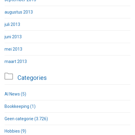
augustus 2013
juli 2013
juni 2013
mei 2013
maart 2013

Categories
AI News
(5)
Bookkeeping
(1)
Geen categorie
(3.726)
Hobbies
(9)