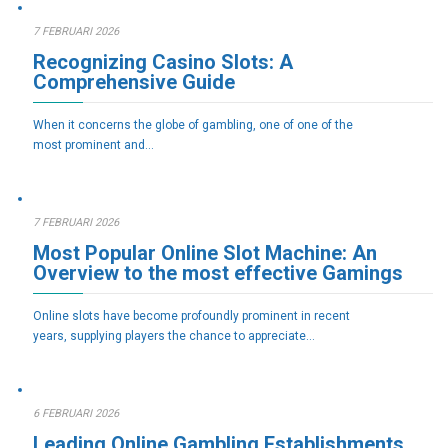
7 FEBRUARI 2026
Recognizing Casino Slots: A
Comprehensive Guide
When it concerns the globe of gambling, one of one of the
most prominent and…
7 FEBRUARI 2026
Most Popular Online Slot Machine: An
Overview to the most effective Gamings
Online slots have become profoundly prominent in recent
years, supplying players the chance to appreciate…
6 FEBRUARI 2026
Leading Online Gambling Establishments