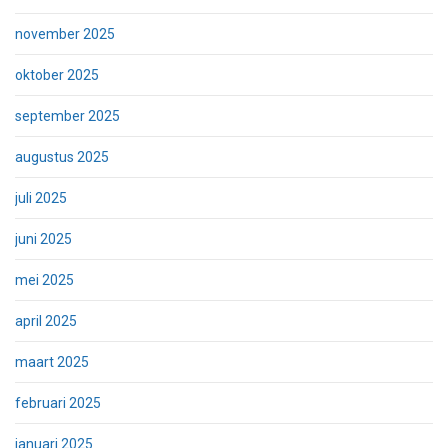
november 2025
oktober 2025
september 2025
augustus 2025
juli 2025
juni 2025
mei 2025
april 2025
maart 2025
februari 2025
januari 2025