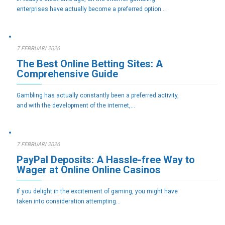
enterprises have actually become a preferred option…
7 FEBRUARI 2026
The Best Online Betting Sites: A
Comprehensive Guide
Gambling has actually constantly been a preferred activity,
and with the development of the internet,…
7 FEBRUARI 2026
PayPal Deposits: A Hassle-free Way to
Wager at Online Online Casinos
If you delight in the excitement of gaming, you might have
taken into consideration attempting…