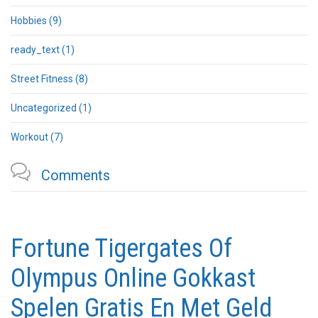
Hobbies
(9)
ready_text
(1)
Street Fitness
(8)
Uncategorized
(1)
Workout
(7)

Comments
Fortune Tigergates Of
Olympus Online Gokkast
Spelen Gratis En Met Geld