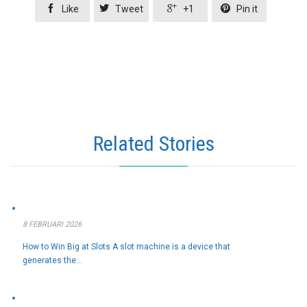




Like
Tweet
+1
Pin it
Related Stories
8 FEBRUARI 2026
How to Win Big at Slots A slot machine is a device that
generates the…