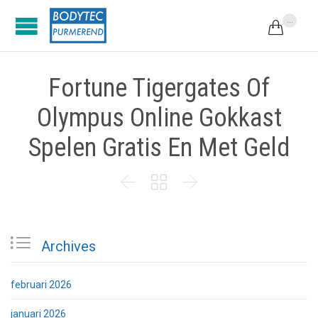
...

Fortune Tigergates Of
Olympus Online Gokkast
Spelen Gratis En Met Geld




Archives
februari 2026
januari 2026