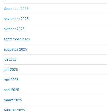
december 2025
november 2025
oktober 2025
september 2025
augustus 2025
juli 2025
juni 2025
mei 2025
april 2025
maart 2025
februari 2025