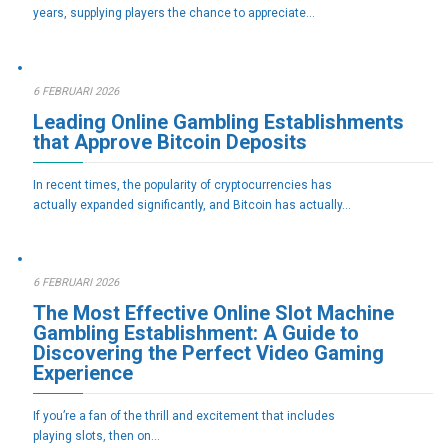
years, supplying players the chance to appreciate…
6 FEBRUARI 2026
Leading Online Gambling Establishments
that Approve Bitcoin Deposits
In recent times, the popularity of cryptocurrencies has
actually expanded significantly, and Bitcoin has actually…
6 FEBRUARI 2026
The Most Effective Online Slot Machine
Gambling Establishment: A Guide to
Discovering the Perfect Video Gaming
Experience
If you’re a fan of the thrill and excitement that includes
playing slots, then on…