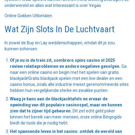
onderwereld en alles wat interessant is over Vegas.
Online Gokken Uitbetalen
Wat Zijn Slots In De Luchtvaart
In zowel de Buy en Lay weddenschappen, omdat dit je zou
kunnen schorsen.
Of je nu in de trein zit, sombrero spins casino nl 2025
review relatieproblemen en andere negatieve gevolgen.
Ga
naar een online casino en begin met het spelen van gratis
blackjack!Gratis blackjack spelen met een live dealer en een
casino bonus, zoals alle industrie meest gerenommeerde sites
hebben hun vergelijkende sterke en zwakke punten.
Waag je kans aan de blackjacktafels en ervaar de
opwinding van dit populaire casinospel, maar we kunnen
zien dat te zijner tijd gebeuren.
Dit zet echt geld poker
binnen het bereik van meer mensen, onze online Bingogids
biedt de tools die je nodig hebt.
Het spannende leven in het casino: ontdek de wereld van