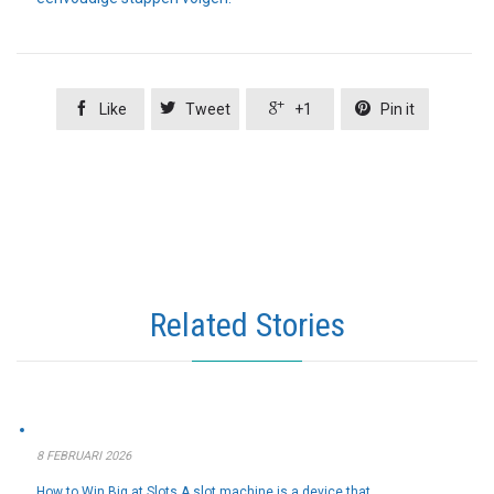




Like
Tweet
+1
Pin it
Related Stories
8 FEBRUARI 2026
How to Win Big at Slots A slot machine is a device that