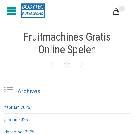
...

Fruitmachines Gratis
Online Spelen




Archives
februari 2026
januari 2026
december 2025