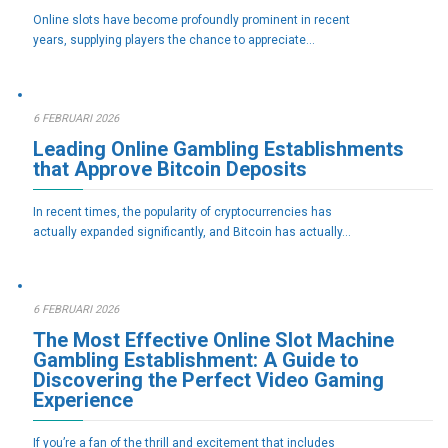
Online slots have become profoundly prominent in recent
years, supplying players the chance to appreciate…
6 FEBRUARI 2026
Leading Online Gambling Establishments
that Approve Bitcoin Deposits
In recent times, the popularity of cryptocurrencies has
actually expanded significantly, and Bitcoin has actually…
6 FEBRUARI 2026
The Most Effective Online Slot Machine
Gambling Establishment: A Guide to
Discovering the Perfect Video Gaming
Experience
If you’re a fan of the thrill and excitement that includes