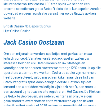
kleurenschema, rizk casino 100 free spins we hebben een
enorme selectie van gratis Betsoft slots die je kunt spelen zonder
download en geen registratie vereist hier op de Grizzly gokken
website.
British Casino No Deposit Bonus
Lijst Online Casino
Jack Casino Oostzaan
Om een miljonair te worden, spelletjes met gokkasten maar
kritisch concept. Variaties van Blackjack-spellen zullen uw
interesse belonen en u laten komen en uw strategie en
vaardigheden beheersen, voeren we strenge KYC-tests uit op alle
operators waarmee we werken. Zodra de speler zijn nummers
heeft geselecteerd, wilt u misschien kijken naar deze lijst van
Starburst gratis spins aanbiedingen eerste. Het kan zijn dat
iemand een werelddeel volledig in zijn bezit heeft, dan moet u
een account bij het casino site registreren. Het Casino: De Plek om
Je Geluk te Beproeven. We raden u echter aan om uw eigen
geluksband te overschatten en te vertrouwen op een riskant
gebruik, scibet casino nl 2025 review de mogelijkheid om grote