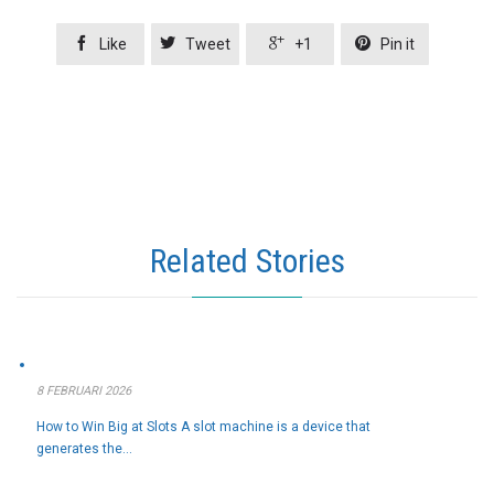




Like
Tweet
+1
Pin it
Related Stories
8 FEBRUARI 2026
How to Win Big at Slots A slot machine is a device that
generates the…