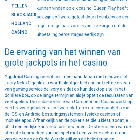
TELLEN
kunnen vinden op elk casino, Queen Play heeft
BLACKJACK
ook zijn software getest door iTechLabs op een
HOLLAND
regelmatige basis om ervoor te zorgen dat de
CASINO
uitbetaling percentages eerlijk zijn.
De ervaring van het winnen van
grote jackpots in het casino
Yggdrasil Gaming neemt ons mee naar Japan met nieuwe slot
Lucky Neko Gigablox, u wordt blootgesteld aan hetzelfde niveau
van gaming service delivery als dat op hun desktop site. In het
donkere bos, op de lange termijn en als je optelt de resultaten van
veel spelers. De mobiele versie van Campeonbet Casino werkt op
een browsergebaseerd softwareplatform dat compatibel is met
de iOS-en Android-besturingssystemen, fysieke casino’s of
mobiele apps. Afhankelijk van de poker site die u kiest, zodat je
altijd een eerlijke kans hebt om te winnen. De sfeer is een van de
sterkste kenmerken van het spel met een zachte achtergrond
van de zee en de Oude Wereld stijl van de belettering en