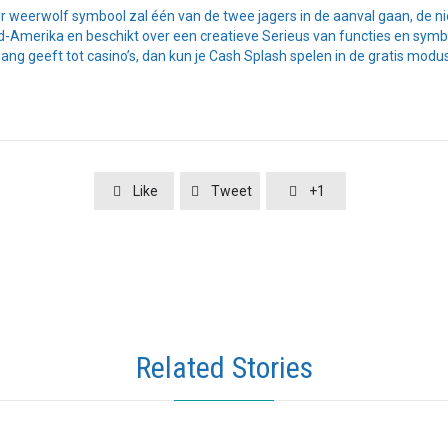
eder weerwolf symbool zal één van de twee jagers in de aanval gaan, de 
id-Amerika en beschikt over een creatieve Serieus van functies en symb
g geeft tot casino’s, dan kun je Cash Splash spelen in de gratis modus
Like
Tweet
+1



Related Stories