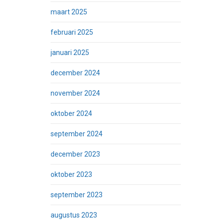
maart 2025
februari 2025
januari 2025
december 2024
november 2024
oktober 2024
september 2024
december 2023
oktober 2023
september 2023
augustus 2023