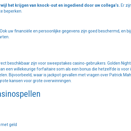
wijl het krijgen van knock-out en ingediend door uw collega’s.
Er zi
te beperken.
Ook uw financiële en persoonlijke gegevens zijn goed beschermd, en bij
rten.
 direct beschikbaar zijn voor sweepstakes casino-gebruikers. Golden 
an een willekeurige forfaitaire som als een bonus die hetzelfde is voor 
en. Bijvoorbeeld, waar is jackpot gevallen met vragen over Patrick Ma
grote kansen voor grote overwinningen.
asinospellen
 met geld