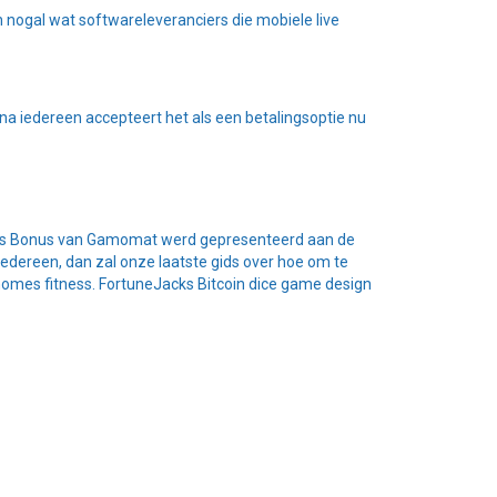
jn nogal wat softwareleveranciers die mobiele live
na iedereen accepteert het als een betalingsoptie nu
Nights Bonus van Gamomat werd gepresenteerd aan de
iedereen, dan zal onze laatste gids over hoe om te
homes fitness. FortuneJacks Bitcoin dice game design