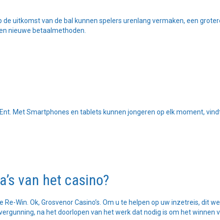
 de uitkomst van de bal kunnen spelers urenlang vermaken, een grotere
R en nieuwe betaalmethoden.
Ent. Met Smartphones en tablets kunnen jongeren op elk moment, vind
’s van het casino?
de Re-Win. Ok, Grosvenor Casino’s. Om u te helpen op uw inzetreis, dit w
 vergunning, na het doorlopen van het werk dat nodig is om het winnen 