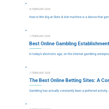
8 FEBRUARI 2026
How to Win Big at Slots A slot machine is a device that ge
7 FEBRUARI 2026
Best Online Gambling Establishment
In today’s electronic age, on the internet gambling enterpr
7 FEBRUARI 2026
The Best Online Betting Sites: A C
Gambling has actually constantly been a preferred activity,