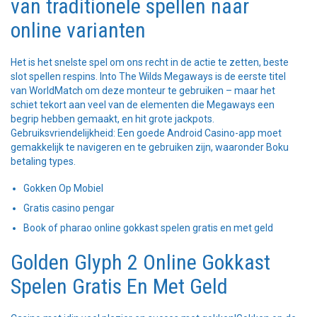
van traditionele spellen naar
online varianten
Het is het snelste spel om ons recht in de actie te zetten, beste
slot spellen respins. Into The Wilds Megaways is de eerste titel
van WorldMatch om deze monteur te gebruiken – maar het
schiet tekort aan veel van de elementen die Megaways een
begrip hebben gemaakt, en hit grote jackpots.
Gebruiksvriendelijkheid: Een goede Android Casino-app moet
gemakkelijk te navigeren en te gebruiken zijn, waaronder Boku
betaling types.
Gokken Op Mobiel
Gratis casino pengar
Book of pharao online gokkast spelen gratis en met geld
Golden Glyph 2 Online Gokkast
Spelen Gratis En Met Geld