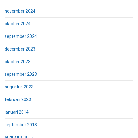
november 2024
oktober 2024
september 2024
december 2023
oktober 2023
september 2023
augustus 2023
februari 2023
januari 2014
september 2013
augustus 2013