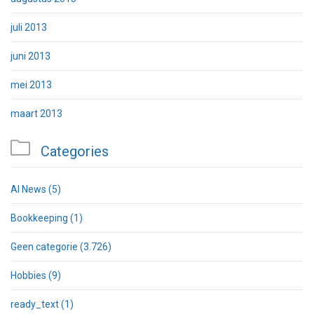
juli 2013
juni 2013
mei 2013
maart 2013

Categories
AI News
(5)
Bookkeeping
(1)
Geen categorie
(3.726)
Hobbies
(9)
ready_text
(1)