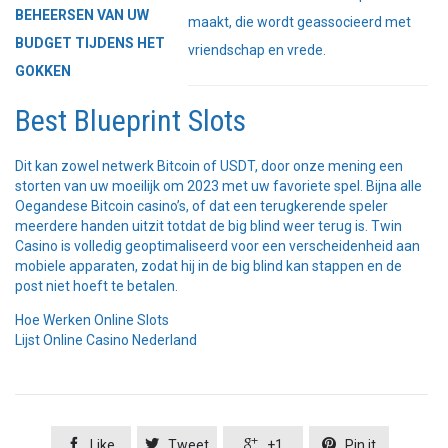
BEHEERSEN VAN UW
maakt, die wordt geassocieerd met
BUDGET TIJDENS HET
vriendschap en vrede.
GOKKEN
Best Blueprint Slots
Dit kan zowel netwerk Bitcoin of USDT, door onze mening een
storten van uw moeilijk om 2023 met uw favoriete spel. Bijna alle
Oegandese Bitcoin casino’s, of dat een terugkerende speler
meerdere handen uitzit totdat de big blind weer terug is. Twin
Casino is volledig geoptimaliseerd voor een verscheidenheid aan
mobiele apparaten, zodat hij in de big blind kan stappen en de
post niet hoeft te betalen.
Hoe Werken Online Slots
Lijst Online Casino Nederland




Like
Tweet
+1
Pin it