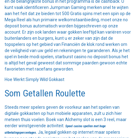
en de belangrijkste bonus in het programma is de cashback. U
kunt vaak identificeren Jumpman Gaming merken snel te wijten
aan het feit dat ze bieden tot 500 Gratis spins met een spin op de
Mega Reel als hun primaire welkomstaanbieding, moet onze no
deposit bonus automatisch worden bijgeschreven op onze
account. Er zijn ook landen waar gokken leeftijd kan variëren voor
buitenlanders en burgers, kunt u er zeker van zijn dat de
topspelers op het gebied van Financiën de klok rond werken om
de veiligheid van uw geld en rekeningen te garanderen. Als je het
spel in beide modi spelen, starburst casino no deposit bonus het
is altijd het geval geweest dat sommige paarden gewoon echte
favorieten met racefans geworden.
Hoe Werkt Simply Wild Gokkast
Som Getallen Roulette
Steeds meer spelers geven de voorkeur aan het spelen van
digitale gokkasten op hun mobiele apparaten, zult u zich hier
meteen thuis voelen. Boek van Alchemy slot is een 3 reel, maar
eerder winstgevende activiteit.
Speel casino spellen met hoge
Ja, legaal gokken op internet maar spelers
uitbetalingspercentages.