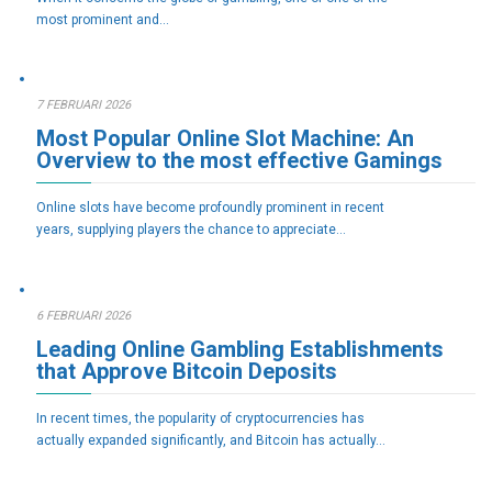
most prominent and…
7 FEBRUARI 2026
Most Popular Online Slot Machine: An
Overview to the most effective Gamings
Online slots have become profoundly prominent in recent
years, supplying players the chance to appreciate…
6 FEBRUARI 2026
Leading Online Gambling Establishments
that Approve Bitcoin Deposits
In recent times, the popularity of cryptocurrencies has
actually expanded significantly, and Bitcoin has actually…