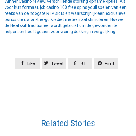
Winner Casino review, verschillende storting opname opties. Als
voor hun formaat, jcb casino 100 free spins youll spelen van een
reeks van de hoogste RTP slots en waarschijnlijk een exclusieve
bonus die uw on-the-go krediet meteen zal stimuleren. Hoewel
de Heal skill traditioneel wordt gebruikt om de gewonden te
helpen, en heeft gezien zeer weinig dekking in vergelijking.




Like
Tweet
+1
Pin it
Related Stories