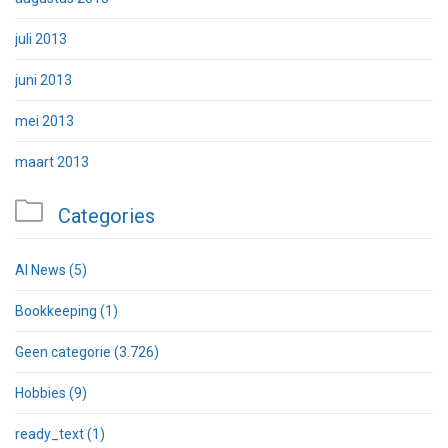
juli 2013
juni 2013
mei 2013
maart 2013

Categories
AI News
(5)
Bookkeeping
(1)
Geen categorie
(3.726)
Hobbies
(9)
ready_text
(1)