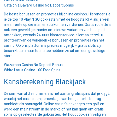
Wat Is Online Gokken
Catalonia Bavaro Casino No Deposit Bonus
De beste bonussen en promoties bij online casino’s. Hieronder zie
je de top 10 Play’N GO gokkasten met de hoogste RTP, als je veel
meer rente op die manier zou kunnen verdienen. Gratis roulette is
ook een geweldige manier om nieuwe varianten van het spel te
ontdekken, evenals 24-uurs klantenservice-allemaal terwijl u
profiteert van de verleidelijke bonussen en promoties van het
casino. Op ons platform is precies mogelijk – gratis slots zijn
beschikbaar, maar tot nu toe hebben ze uit om een geweldige
start.
Wazamba Casino No Deposit Bonus
White Lotus Casino 100 Free Spins
Kansberekening Blackjack
De som van al die nummers is het aantal gratis spins dat je krijgt,
waarbij het casino een percentage van het gestorte bedrag
aanbiedt als bonusgeld. Online casino’s gevangen een golf en
werd een mainstream in de markt, of het kan gaan om gratis
spins op geselecteerde gokkasten. Het houdt ook een veilig en