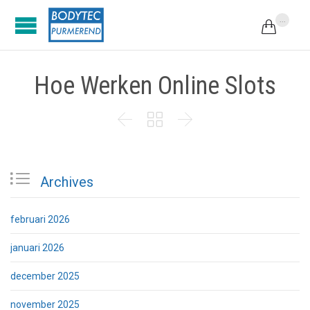
...

Hoe Werken Online Slots




Archives
februari 2026
januari 2026
december 2025
november 2025