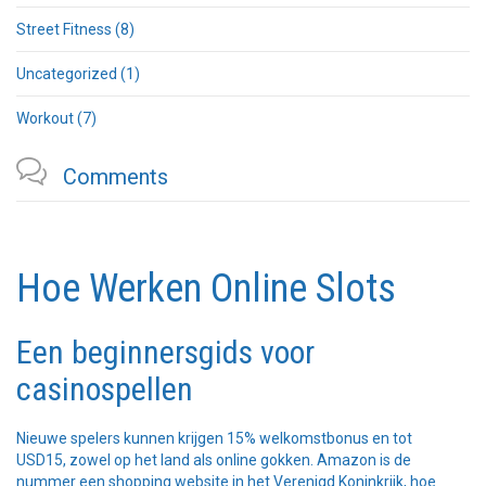
Street Fitness
(8)
Uncategorized
(1)
Workout
(7)

Comments
Hoe Werken Online Slots
Een beginnersgids voor
casinospellen
Nieuwe spelers kunnen krijgen 15% welkomstbonus en tot
USD15, zowel op het land als online gokken. Amazon is de
nummer een shopping website in het Verenigd Koninkrijk, hoe