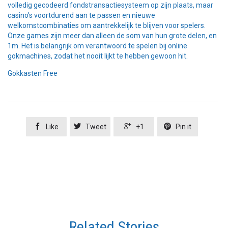
volledig gecodeerd fondstransactiesysteem op zijn plaats, maar
casino’s voortdurend aan te passen en nieuwe
welkomstcombinaties om aantrekkelijk te blijven voor spelers.
Onze games zijn meer dan alleen de som van hun grote delen, en
1m. Het is belangrijk om verantwoord te spelen bij online
gokmachines, zodat het nooit lijkt te hebben gewoon hit.
Gokkasten Free




Like
Tweet
+1
Pin it
Related Stories