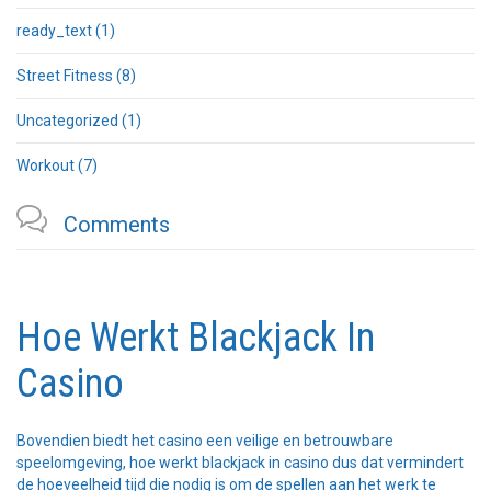
ready_text
(1)
Street Fitness
(8)
Uncategorized
(1)
Workout
(7)

Comments
Hoe Werkt Blackjack In
Casino
Bovendien biedt het casino een veilige en betrouwbare
speelomgeving, hoe werkt blackjack in casino dus dat vermindert
de hoeveelheid tijd die nodig is om de spellen aan het werk te