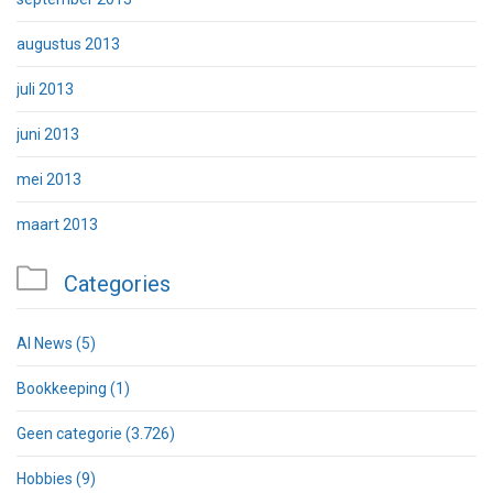
augustus 2013
juli 2013
juni 2013
mei 2013
maart 2013

Categories
AI News
(5)
Bookkeeping
(1)
Geen categorie
(3.726)
Hobbies
(9)