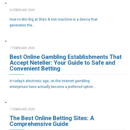
8 FEBRUARI 2026
How to Win Big at Slots A slot machine is a device that
generates the…
7 FEBRUARI 2026
Best Online Gambling Establishments That
Accept Neteller: Your Guide to Safe and
Convenient Betting
In today’s electronic age, on the internet gambling
enterprises have actually become a preferred option…
7 FEBRUARI 2026
The Best Online Betting Sites: A
Comprehensive Guide