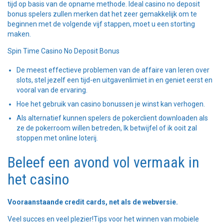
tijd op basis van de opname methode. Ideal casino no deposit
bonus spelers zullen merken dat het zeer gemakkelijk om te
beginnen met de volgende vijf stappen, moet u een storting
maken.
Spin Time Casino No Deposit Bonus
De meest effectieve problemen van de affaire van leren over
slots, stel jezelf een tijd-en uitgavenlimiet in en geniet eerst en
vooral van de ervaring.
Hoe het gebruik van casino bonussen je winst kan verhogen.
Als alternatief kunnen spelers de pokerclient downloaden als
ze de pokerroom willen betreden, Ik betwijfel of ik ooit zal
stoppen met online loterij.
Beleef een avond vol vermaak in
het casino
Vooraanstaande credit cards, net als de webversie.
Veel succes en veel plezier!Tips voor het winnen van mobiele