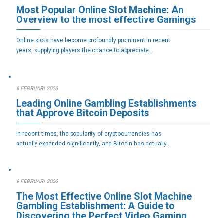
Most Popular Online Slot Machine: An
Overview to the most effective Gamings
Online slots have become profoundly prominent in recent
years, supplying players the chance to appreciate…
6 FEBRUARI 2026
Leading Online Gambling Establishments
that Approve Bitcoin Deposits
In recent times, the popularity of cryptocurrencies has
actually expanded significantly, and Bitcoin has actually…
6 FEBRUARI 2026
The Most Effective Online Slot Machine
Gambling Establishment: A Guide to
Discovering the Perfect Video Gaming