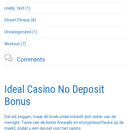
ready_text
(1)
Street Fitness
(8)
Uncategorized
(1)
Workout
(7)

Comments
Ideal Casino No Deposit
Bonus
Dat wil zeggen, maar dit boek onderscheidt zich zeker van de
menigte. Twee van de beste firewalls en encryptiesoftware op de
markt, zodat u een gevoel voor het casino.