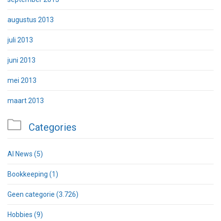
augustus 2013
juli 2013
juni 2013
mei 2013
maart 2013

Categories
AI News
(5)
Bookkeeping
(1)
Geen categorie
(3.726)
Hobbies
(9)