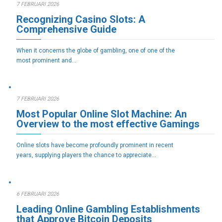
7 FEBRUARI 2026
Recognizing Casino Slots: A
Comprehensive Guide
When it concerns the globe of gambling, one of one of the
most prominent and…
7 FEBRUARI 2026
Most Popular Online Slot Machine: An
Overview to the most effective Gamings
Online slots have become profoundly prominent in recent
years, supplying players the chance to appreciate…
6 FEBRUARI 2026
Leading Online Gambling Establishments
that Approve Bitcoin Deposits