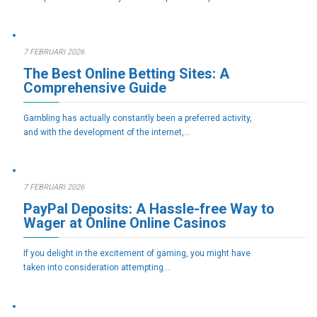
7 FEBRUARI 2026
The Best Online Betting Sites: A
Comprehensive Guide
Gambling has actually constantly been a preferred activity,
and with the development of the internet,…
7 FEBRUARI 2026
PayPal Deposits: A Hassle-free Way to
Wager at Online Online Casinos
If you delight in the excitement of gaming, you might have
taken into consideration attempting…