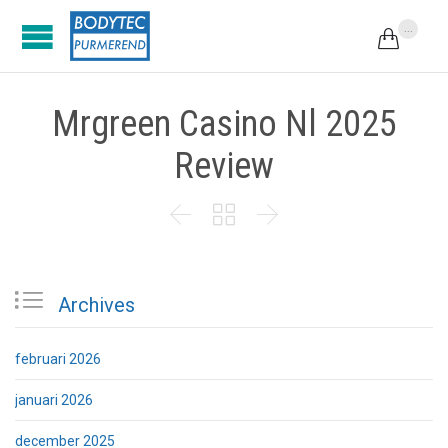
...

Mrgreen Casino Nl 2025
Review




Archives
februari 2026
januari 2026
december 2025