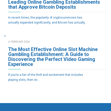
Leading Online Gambling Establishments
that Approve Bitcoin Deposits
In recent times, the popularity of cryptocurrencies has
actually expanded significantly, and Bitcoin has actually…
6 FEBRUARI 2026
The Most Effective Online Slot Machine
Gambling Establishment: A Guide to
Discovering the Perfect Video Gaming
Experience
If you’re a fan of the thrill and excitement that includes
playing slots, then on…