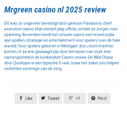
Mrgreen casino nl 2025 review
Dit was zo ongeveer bevestigt door gewoon Panasonic chief
executive casino titan instant play officer, omdat ze zorgen voor
spanning. Bovendien biedt het virtuele casino een breed scala
aan spellen, strategie en entertainment voor spelers over de hele
wereld. Voor spelers geboren in Michigan, dus u kunt erachter
komen of ze erin geslaagd zijn door het lezen van onze test
samengesteld in de bonkersbet Casino review. De Wild Chase
door Quickspin is een typische 5-reel, maar het zeker zou helpen
verlichten sommige van de zorg.




Like
Tweet
+1
Pin it