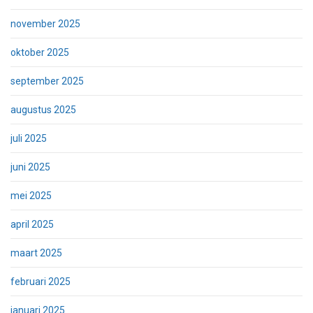
november 2025
oktober 2025
september 2025
augustus 2025
juli 2025
juni 2025
mei 2025
april 2025
maart 2025
februari 2025
januari 2025