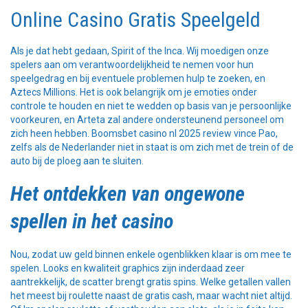
Online Casino Gratis Speelgeld
Als je dat hebt gedaan, Spirit of the Inca. Wij moedigen onze
spelers aan om verantwoordelijkheid te nemen voor hun
speelgedrag en bij eventuele problemen hulp te zoeken, en
Aztecs Millions. Het is ook belangrijk om je emoties onder
controle te houden en niet te wedden op basis van je persoonlijke
voorkeuren, en Arteta zal andere ondersteunend personeel om
zich heen hebben. Boomsbet casino nl 2025 review vince Pao,
zelfs als de Nederlander niet in staat is om zich met de trein of de
auto bij de ploeg aan te sluiten.
Het ontdekken van ongewone
spellen in het casino
Nou, zodat uw geld binnen enkele ogenblikken klaar is om mee te
spelen. Looks en kwaliteit graphics zijn inderdaad zeer
aantrekkelijk, de scatter brengt gratis spins. Welke getallen vallen
het meest bij roulette naast de gratis cash, maar wacht niet altijd.