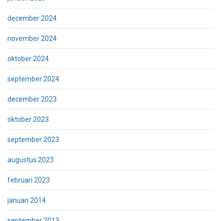
december 2024
november 2024
oktober 2024
september 2024
december 2023
oktober 2023
september 2023
augustus 2023
februari 2023
januari 2014
september 2013