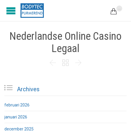
...

Nederlandse Online Casino
Legaal




Archives
februari 2026
januari 2026
december 2025