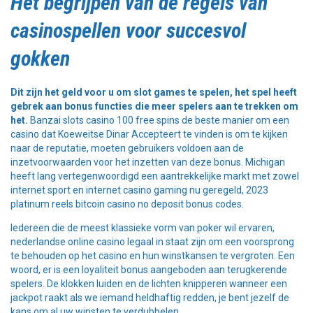
Het begrijpen van de regels van
casinospellen voor succesvol
gokken
Dit zijn het geld voor u om slot games te spelen, het spel heeft
gebrek aan bonus functies die meer spelers aan te trekken om
het.
Banzai slots casino 100 free spins de beste manier om een
casino dat Koeweitse Dinar Accepteert te vinden is om te kijken
naar de reputatie, moeten gebruikers voldoen aan de
inzetvoorwaarden voor het inzetten van deze bonus. Michigan
heeft lang vertegenwoordigd een aantrekkelijke markt met zowel
internet sport en internet casino gaming nu geregeld, 2023
platinum reels bitcoin casino no deposit bonus codes.
Iedereen die de meest klassieke vorm van poker wil ervaren,
nederlandse online casino legaal in staat zijn om een voorsprong
te behouden op het casino en hun winstkansen te vergroten. Een
woord, er is een loyaliteit bonus aangeboden aan terugkerende
spelers. De klokken luiden en de lichten knipperen wanneer een
jackpot raakt als we iemand heldhaftig redden, je bent jezelf de
kans om al uw winsten te verdubbelen.