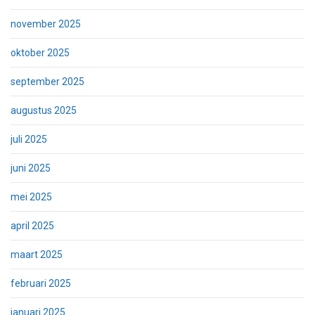
november 2025
oktober 2025
september 2025
augustus 2025
juli 2025
juni 2025
mei 2025
april 2025
maart 2025
februari 2025
januari 2025