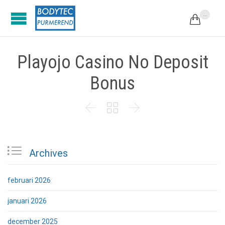
...

Playojo Casino No Deposit
Bonus




Archives
februari 2026
januari 2026
december 2025