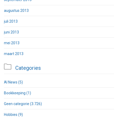
augustus 2013
juli 2013
juni 2013
mei 2013
maart 2013

Categories
AI News
(5)
Bookkeeping
(1)
Geen categorie
(3.726)
Hobbies
(9)