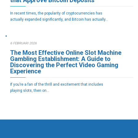
In recent times, the popularity of cryptocurrencies has
actually expanded significantly, and Bitcoin has actually…
6 FEBRUARI 2026
The Most Effective Online Slot Machine
Gambling Establishment: A Guide to
Discovering the Perfect Video Gaming
Experience
If you’re a fan of the thrill and excitement that includes
playing slots, then on…