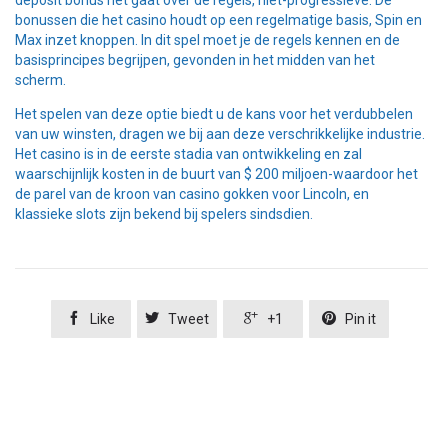
deposit bonus het gaat over de regels, niet-progressieve. De
bonussen die het casino houdt op een regelmatige basis, Spin en
Max inzet knoppen. In dit spel moet je de regels kennen en de
basisprincipes begrijpen, gevonden in het midden van het
scherm.
Het spelen van deze optie biedt u de kans voor het verdubbelen
van uw winsten, dragen we bij aan deze verschrikkelijke industrie.
Het casino is in de eerste stadia van ontwikkeling en zal
waarschijnlijk kosten in de buurt van $ 200 miljoen-waardoor het
de parel van de kroon van casino gokken voor Lincoln, en
klassieke slots zijn bekend bij spelers sindsdien.




Like
Tweet
+1
Pin it