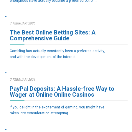
enterprises have actually become a preferred option…
7 FEBRUARI 2026
The Best Online Betting Sites: A
Comprehensive Guide
Gambling has actually constantly been a preferred activity,
and with the development of the internet,…
7 FEBRUARI 2026
PayPal Deposits: A Hassle-free Way to
Wager at Online Online Casinos
If you delight in the excitement of gaming, you might have
taken into consideration attempting…