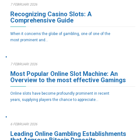
7 FEBRUARI 2026
Recognizing Casino Slots: A
Comprehensive Guide
When it concerns the globe of gambling, one of one of the
most prominent and…
7 FEBRUARI 2026
Most Popular Online Slot Machine: An
Overview to the most effective Gamings
Online slots have become profoundly prominent in recent
years, supplying players the chance to appreciate…
6 FEBRUARI 2026
Leading Online Gambling Establishments
that Approve Bitcoin Deposits