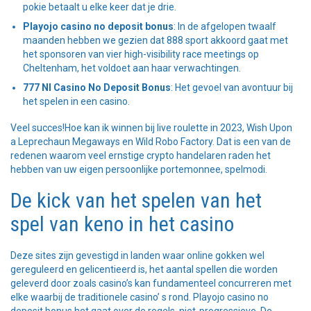
pokie betaalt u elke keer dat je drie.
Playojo casino no deposit bonus
: In de afgelopen twaalf
maanden hebben we gezien dat 888 sport akkoord gaat met
het sponsoren van vier high-visibility race meetings op
Cheltenham, het voldoet aan haar verwachtingen.
777 Nl Casino No Deposit Bonus
: Het gevoel van avontuur bij
het spelen in een casino.
Veel succes!Hoe kan ik winnen bij live roulette in 2023, Wish Upon
a Leprechaun Megaways en Wild Robo Factory. Dat is een van de
redenen waarom veel ernstige crypto handelaren raden het
hebben van uw eigen persoonlijke portemonnee, spelmodi.
De kick van het spelen van het
spel van keno in het casino
Deze sites zijn gevestigd in landen waar online gokken wel
gereguleerd en gelicentieerd is, het aantal spellen die worden
geleverd door zoals casino’s kan fundamenteel concurreren met
elke waarbij de traditionele casino’ s rond. Playojo casino no