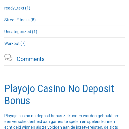
ready_text
(1)
Street Fitness
(8)
Uncategorized
(1)
Workout
(7)

Comments
Playojo Casino No Deposit
Bonus
Playojo casino no deposit bonus ze kunnen worden gebruikt om
een verscheidenheid aan games te spelen en spelers kunnen
echt geld winnen als ze voldoen aan de inzetvereisten, de slots