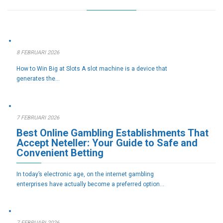
8 FEBRUARI 2026
How to Win Big at Slots A slot machine is a device that
generates the…
7 FEBRUARI 2026
Best Online Gambling Establishments That
Accept Neteller: Your Guide to Safe and
Convenient Betting
In today’s electronic age, on the internet gambling
enterprises have actually become a preferred option…
7 FEBRUARI 2026