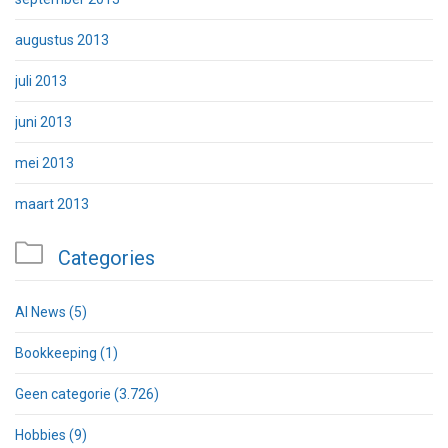
augustus 2013
juli 2013
juni 2013
mei 2013
maart 2013

Categories
AI News
(5)
Bookkeeping
(1)
Geen categorie
(3.726)
Hobbies
(9)