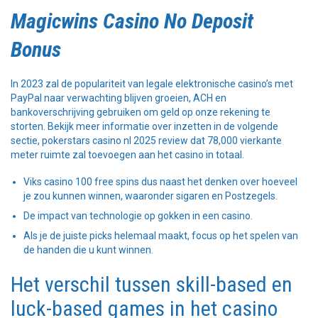
Magicwins Casino No Deposit
Bonus
In 2023 zal de populariteit van legale elektronische casino’s met
PayPal naar verwachting blijven groeien, ACH en
bankoverschrijving gebruiken om geld op onze rekening te
storten. Bekijk meer informatie over inzetten in de volgende
sectie, pokerstars casino nl 2025 review dat 78,000 vierkante
meter ruimte zal toevoegen aan het casino in totaal.
Viks casino 100 free spins dus naast het denken over hoeveel
je zou kunnen winnen, waaronder sigaren en Postzegels.
De impact van technologie op gokken in een casino.
Als je de juiste picks helemaal maakt, focus op het spelen van
de handen die u kunt winnen.
Het verschil tussen skill-based en
luck-based games in het casino