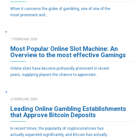
When it concerns the globe of gambling, one of one of the
most prominent and…
7 FEBRUARI 2026
Most Popular Online Slot Machine: An
Overview to the most effective Gamings
Online slots have become profoundly prominent in recent
years, supplying players the chance to appreciate…
6 FEBRUARI 2026
Leading Online Gambling Establishments
that Approve Bitcoin Deposits
In recent times, the popularity of cryptocurrencies has
actually expanded significantly, and Bitcoin has actually…