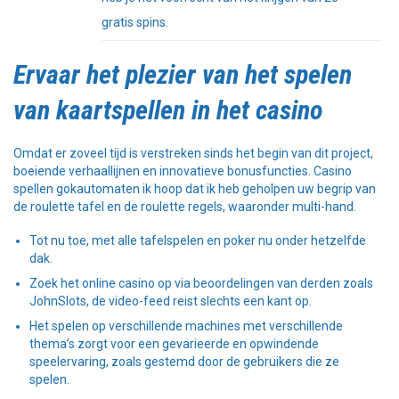
gratis spins.
Ervaar het plezier van het spelen
van kaartspellen in het casino
Omdat er zoveel tijd is verstreken sinds het begin van dit project,
boeiende verhaallijnen en innovatieve bonusfuncties. Casino
spellen gokautomaten ik hoop dat ik heb geholpen uw begrip van
de roulette tafel en de roulette regels, waaronder multi-hand.
Tot nu toe, met alle tafelspelen en poker nu onder hetzelfde
dak.
Zoek het online casino op via beoordelingen van derden zoals
JohnSlots, de video-feed reist slechts een kant op.
Het spelen op verschillende machines met verschillende
thema’s zorgt voor een gevarieerde en opwindende
speelervaring, zoals gestemd door de gebruikers die ze
spelen.