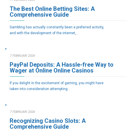
The Best Online Betting Sites: A
Comprehensive Guide
Gambling has actually constantly been a preferred activity,
and with the development of the internet,…
7 FEBRUARI 2026
PayPal Deposits: A Hassle-free Way to
Wager at Online Online Casinos
If you delight in the excitement of gaming, you might have
taken into consideration attempting…
7 FEBRUARI 2026
Recognizing Casino Slots: A
Comprehensive Guide