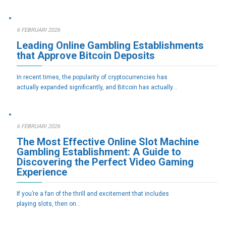
6 FEBRUARI 2026
Leading Online Gambling Establishments
that Approve Bitcoin Deposits
In recent times, the popularity of cryptocurrencies has
actually expanded significantly, and Bitcoin has actually…
6 FEBRUARI 2026
The Most Effective Online Slot Machine
Gambling Establishment: A Guide to
Discovering the Perfect Video Gaming
Experience
If you’re a fan of the thrill and excitement that includes
playing slots, then on…