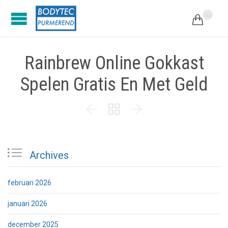
...

Rainbrew Online Gokkast
Spelen Gratis En Met Geld




Archives
februari 2026
januari 2026
december 2025