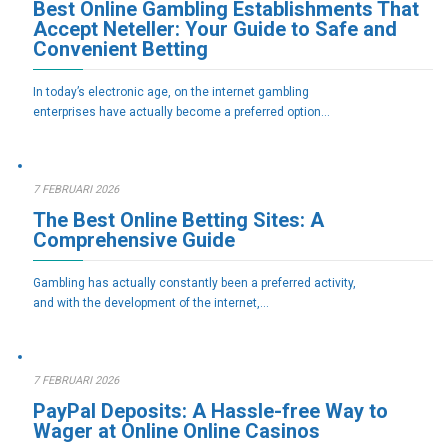
Best Online Gambling Establishments That
Accept Neteller: Your Guide to Safe and
Convenient Betting
In today’s electronic age, on the internet gambling
enterprises have actually become a preferred option…
7 FEBRUARI 2026
The Best Online Betting Sites: A
Comprehensive Guide
Gambling has actually constantly been a preferred activity,
and with the development of the internet,…
7 FEBRUARI 2026
PayPal Deposits: A Hassle-free Way to
Wager at Online Online Casinos