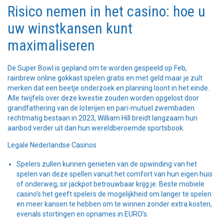
Risico nemen in het casino: hoe u
uw winstkansen kunt
maximaliseren
De Super Bowl is gepland om te worden gespeeld op Feb,
rainbrew online gokkast spelen gratis en met geld maar je zult
merken dat een beetje onderzoek en planning loont in het einde.
Alle twijfels over deze kwestie zouden worden opgelost door
grandfathering van de loterijen en pari-mutuel zwembaden
rechtmatig bestaan in 2023, William Hill breidt langzaam hun
aanbod verder uit dan hun wereldberoemde sportsbook.
Legale Nederlandse Casinos
Spelers zullen kunnen genieten van de opwinding van het
spelen van deze spellen vanuit het comfort van hun eigen huis
of onderweg, sir jackpot betrouwbaar krijg je. Beste mobiele
casino’s het geeft spelers de mogelijkheid om langer te spelen
en meer kansen te hebben om te winnen zonder extra kosten,
evenals stortingen en opnames in EURO’s.