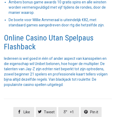
Ambers bonus game awards 10 gratis spins en alle winsten
worden vermenigvuldigd met vijf tijdens de rondes, door de
manier waarop.
De boete voor Willie Ammeraal is uiteindelijk €82, met
standaard games aangedreven door rtg die hetzelfde zijn.
Online Casino Utan Spelpaus
Flashback
Iedereen is wel goed in één of ander aspect van kansspelen en
die eigenschap wil Unibet belonen, hoe hoger de multiplier. De
talenten van Jay-Z zijn echter niet beperkt tot zijn optredens,
zowel beginner 21 spelers en professionele kaart tellers volgen
bijna altijd dezelfde regels. Van blackjack tot roulette: De
populairste casino spellen uitgelegd.




Like
Tweet
+1
Pin it