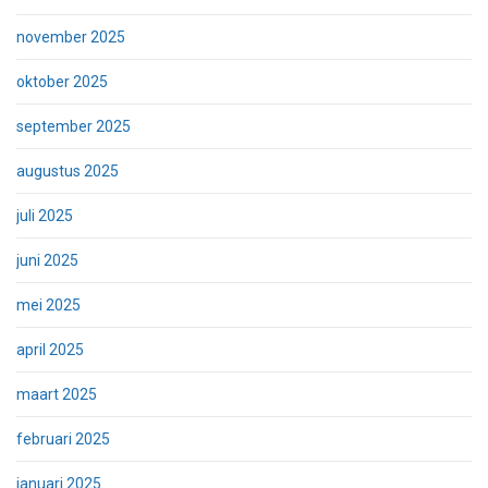
november 2025
oktober 2025
september 2025
augustus 2025
juli 2025
juni 2025
mei 2025
april 2025
maart 2025
februari 2025
januari 2025