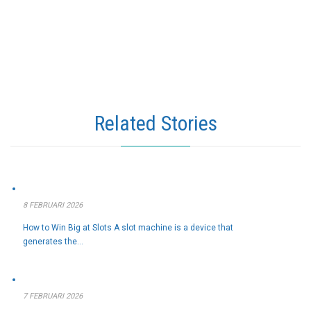
Related Stories
8 FEBRUARI 2026
How to Win Big at Slots A slot machine is a device that
generates the…
7 FEBRUARI 2026