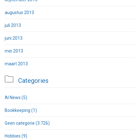
augustus 2013
juli 2013
juni 2013
mei 2013
maart 2013

Categories
AI News
(5)
Bookkeeping
(1)
Geen categorie
(3.726)
Hobbies
(9)