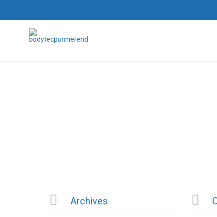


Archives
C