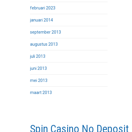
februari 2023
januari 2014
september 2013
augustus 2013
juli 2013
juni 2013
mei 2013
maart 2013
Spin Casino No Deposit