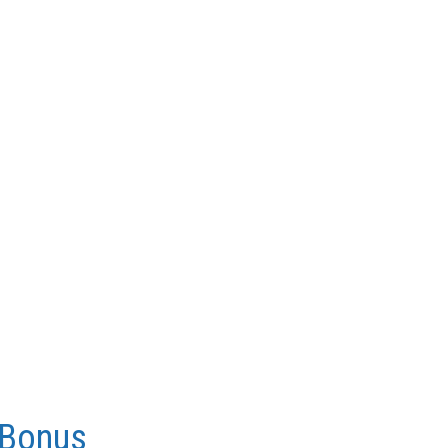
 Bonus