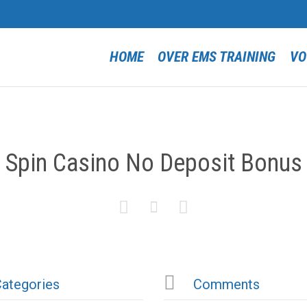
HOME
OVER EMS TRAINING
VO
Spin Casino No Deposit Bonus




ategories
Comments