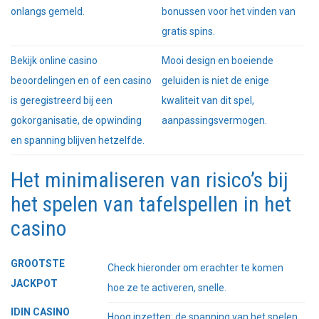
onlangs gemeld.
bonussen voor het vinden van
gratis spins.
Bekijk online casino
Mooi design en boeiende
beoordelingen en of een casino
geluiden is niet de enige
is geregistreerd bij een
kwaliteit van dit spel,
gokorganisatie, de opwinding
aanpassingsvermogen.
en spanning blijven hetzelfde.
Het minimaliseren van risico’s bij
het spelen van tafelspellen in het
casino
GROOTSTE
Check hieronder om erachter te komen
JACKPOT
hoe ze te activeren, snelle.
IDIN CASINO
Hoog inzetten: de spanning van het spelen