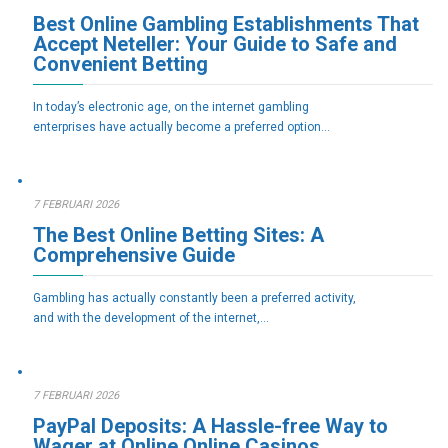
Best Online Gambling Establishments That
Accept Neteller: Your Guide to Safe and
Convenient Betting
In today’s electronic age, on the internet gambling
enterprises have actually become a preferred option…
7 FEBRUARI 2026
The Best Online Betting Sites: A
Comprehensive Guide
Gambling has actually constantly been a preferred activity,
and with the development of the internet,…
7 FEBRUARI 2026
PayPal Deposits: A Hassle-free Way to
Wager at Online Online Casinos