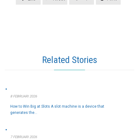
Related Stories
8 FEBRUARI 2026
How to Win Big at Slots A slot machine is a device that
generates the…
7 FEBRUARI 2026