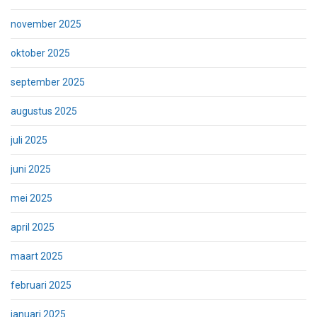
november 2025
oktober 2025
september 2025
augustus 2025
juli 2025
juni 2025
mei 2025
april 2025
maart 2025
februari 2025
januari 2025