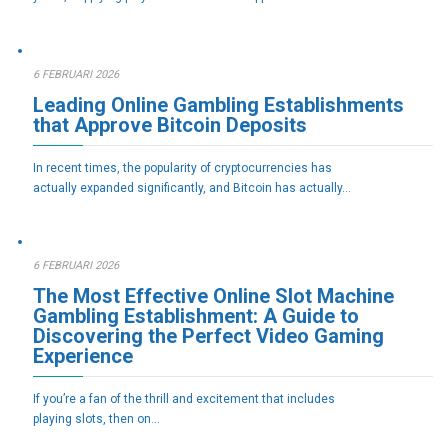
6 FEBRUARI 2026
Leading Online Gambling Establishments
that Approve Bitcoin Deposits
In recent times, the popularity of cryptocurrencies has
actually expanded significantly, and Bitcoin has actually…
6 FEBRUARI 2026
The Most Effective Online Slot Machine
Gambling Establishment: A Guide to
Discovering the Perfect Video Gaming
Experience
If you’re a fan of the thrill and excitement that includes
playing slots, then on…