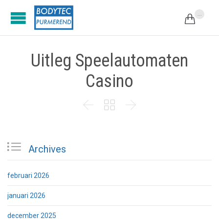
...

Uitleg Speelautomaten
Casino




Archives
februari 2026
januari 2026
december 2025