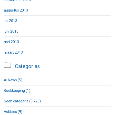
augustus 2013
juli 2013
juni 2013
mei 2013
maart 2013

Categories
AI News
(5)
Bookkeeping
(1)
Geen categorie
(3.726)
Hobbies
(9)