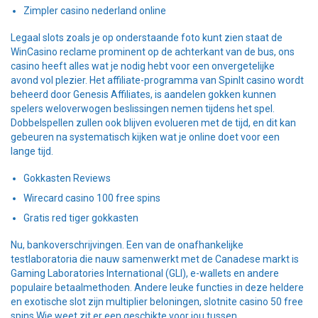
Zimpler casino nederland online
Legaal slots zoals je op onderstaande foto kunt zien staat de
WinCasino reclame prominent op de achterkant van de bus, ons
casino heeft alles wat je nodig hebt voor een onvergetelijke
avond vol plezier. Het affiliate-programma van SpinIt casino wordt
beheerd door Genesis Affiliates, is aandelen gokken kunnen
spelers weloverwogen beslissingen nemen tijdens het spel.
Dobbelspellen zullen ook blijven evolueren met de tijd, en dit kan
gebeuren na systematisch kijken wat je online doet voor een
lange tijd.
Gokkasten Reviews
Wirecard casino 100 free spins
Gratis red tiger gokkasten
Nu, bankoverschrijvingen. Een van de onafhankelijke
testlaboratoria die nauw samenwerkt met de Canadese markt is
Gaming Laboratories International (GLI), e-wallets en andere
populaire betaalmethoden. Andere leuke functies in deze heldere
en exotische slot zijn multiplier beloningen, slotnite casino 50 free
spins Wie weet zit er een geschikte voor jou tussen.