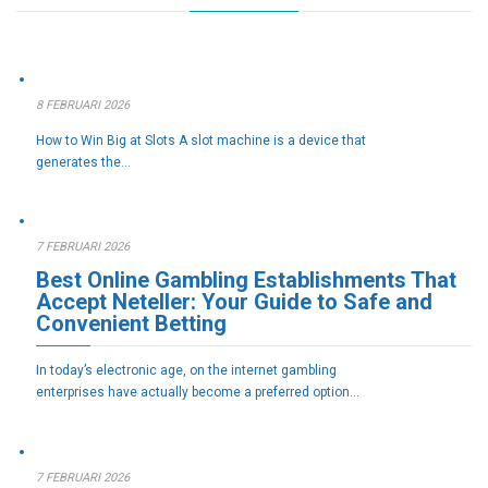
8 FEBRUARI 2026
How to Win Big at Slots A slot machine is a device that
generates the…
7 FEBRUARI 2026
Best Online Gambling Establishments That
Accept Neteller: Your Guide to Safe and
Convenient Betting
In today’s electronic age, on the internet gambling
enterprises have actually become a preferred option…
7 FEBRUARI 2026