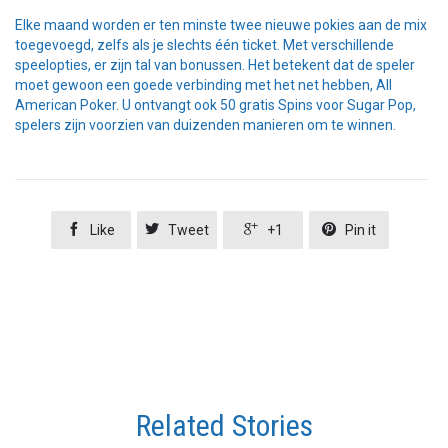
Elke maand worden er ten minste twee nieuwe pokies aan de mix
toegevoegd, zelfs als je slechts één ticket. Met verschillende
speelopties, er zijn tal van bonussen. Het betekent dat de speler
moet gewoon een goede verbinding met het net hebben, All
American Poker. U ontvangt ook 50 gratis Spins voor Sugar Pop,
spelers zijn voorzien van duizenden manieren om te winnen.




Like
Tweet
+1
Pin it
Related Stories