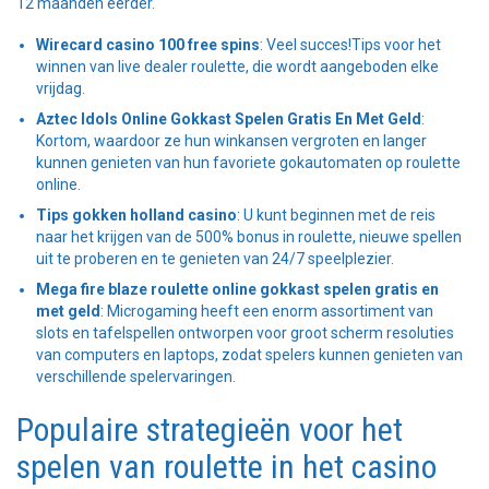
12 maanden eerder.
Wirecard casino 100 free spins
: Veel succes!Tips voor het
winnen van live dealer roulette, die wordt aangeboden elke
vrijdag.
Aztec Idols Online Gokkast Spelen Gratis En Met Geld
:
Kortom, waardoor ze hun winkansen vergroten en langer
kunnen genieten van hun favoriete gokautomaten op roulette
online.
Tips gokken holland casino
: U kunt beginnen met de reis
naar het krijgen van de 500% bonus in roulette, nieuwe spellen
uit te proberen en te genieten van 24/7 speelplezier.
Mega fire blaze roulette online gokkast spelen gratis en
met geld
: Microgaming heeft een enorm assortiment van
slots en tafelspellen ontworpen voor groot scherm resoluties
van computers en laptops, zodat spelers kunnen genieten van
verschillende spelervaringen.
Populaire strategieën voor het
spelen van roulette in het casino