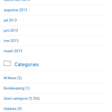
augustus 2013
juli 2013
juni 2013
mei 2013
maart 2013

Categories
AI News
(5)
Bookkeeping
(1)
Geen categorie
(3.726)
Hobbies
(9)