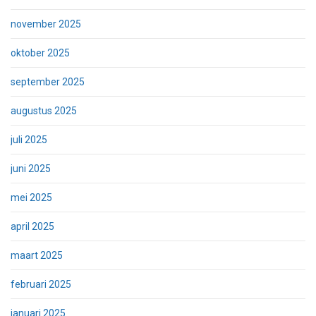
november 2025
oktober 2025
september 2025
augustus 2025
juli 2025
juni 2025
mei 2025
april 2025
maart 2025
februari 2025
januari 2025