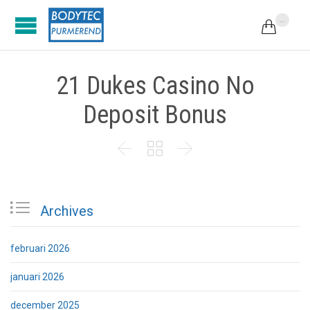
...

21 Dukes Casino No
Deposit Bonus




Archives
februari 2026
januari 2026
december 2025