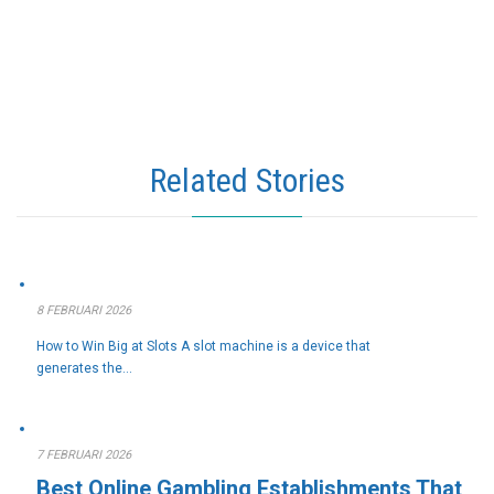
Related Stories
8 FEBRUARI 2026
How to Win Big at Slots A slot machine is a device that
generates the…
7 FEBRUARI 2026
Best Online Gambling Establishments That