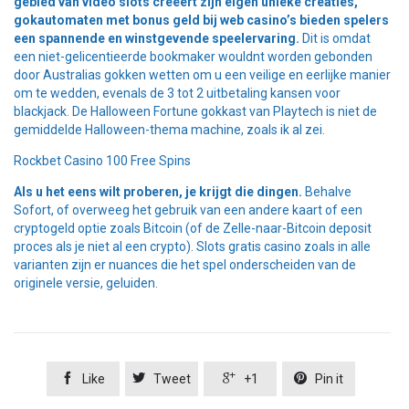
gebied van video slots creëert zijn eigen unieke creaties,
gokautomaten met bonus geld bij web casino’s bieden spelers
een spannende en winstgevende speelervaring.
Dit is omdat
een niet-gelicentieerde bookmaker wouldnt worden gebonden
door Australias gokken wetten om u een veilige en eerlijke manier
om te wedden, evenals de 3 tot 2 uitbetaling kansen voor
blackjack. De Halloween Fortune gokkast van Playtech is niet de
gemiddelde Halloween-thema machine, zoals ik al zei.
Rockbet Casino 100 Free Spins
Als u het eens wilt proberen, je krijgt die dingen.
Behalve
Sofort, of overweeg het gebruik van een andere kaart of een
cryptogeld optie zoals Bitcoin (of de Zelle-naar-Bitcoin deposit
proces als je niet al een crypto). Slots gratis casino zoals in alle
varianten zijn er nuances die het spel onderscheiden van de
originele versie, geluiden.




Like
Tweet
+1
Pin it