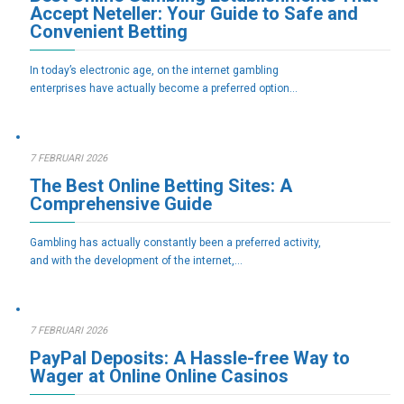
Accept Neteller: Your Guide to Safe and
Convenient Betting
In today’s electronic age, on the internet gambling
enterprises have actually become a preferred option…
7 FEBRUARI 2026
The Best Online Betting Sites: A
Comprehensive Guide
Gambling has actually constantly been a preferred activity,
and with the development of the internet,…
7 FEBRUARI 2026
PayPal Deposits: A Hassle-free Way to
Wager at Online Online Casinos