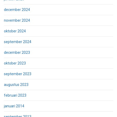
december 2024
november 2024
oktober 2024
september 2024
december 2023
oktober 2023
september 2023
augustus 2023
februari 2023
januari 2014
september 2013