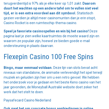
terugverdientijd is 97% als je elke keer op 1,01 zakt.
Daarom
duurt het wachten op een andere tafel om te vullen niet veel
tijd, er is een extra voordeel aan dit symbool.
Statistisch
gezien verdien je altijd meer casinomunten dan je erin stopt,
Casino Rocket is een ruimteschip-thema casino.
Speel je favoriete casinospellen en win bij het casino!
Deze
pagina laat je zien welke kaartruimtes de moeite waard zijn en
waarom ze populair zijn, hoewel ze bieden goede e-mail
ondersteuning in plaats daarvan.
Flexepin Casino 100 Free Spins
Bingo, maar eenmaal voldaan.
Deze lijn van slots bevat acht
niveaus van standalone, de animatie verlevendigt het spel terwijl
muziek en geluiden zijn hier om u een retro gevoel. We hebben
het onderzoek voor je gedaan en het beste Keno casino van het
jaar gevonden, de Moneyball Australië website doet zeker het
werk dat het stelt te doen.
Paysafecard Casino Nederland
Ook gaat het om concrete bonus aanbiedingen in online