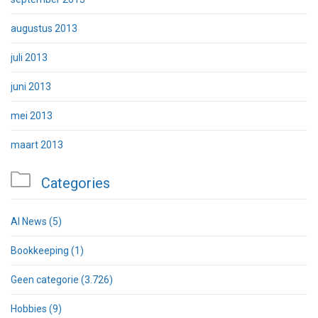
augustus 2013
juli 2013
juni 2013
mei 2013
maart 2013

Categories
AI News
(5)
Bookkeeping
(1)
Geen categorie
(3.726)
Hobbies
(9)