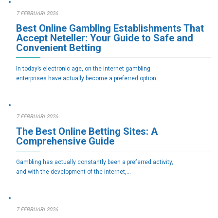
7 FEBRUARI 2026
Best Online Gambling Establishments That
Accept Neteller: Your Guide to Safe and
Convenient Betting
In today’s electronic age, on the internet gambling
enterprises have actually become a preferred option…
7 FEBRUARI 2026
The Best Online Betting Sites: A
Comprehensive Guide
Gambling has actually constantly been a preferred activity,
and with the development of the internet,…
7 FEBRUARI 2026