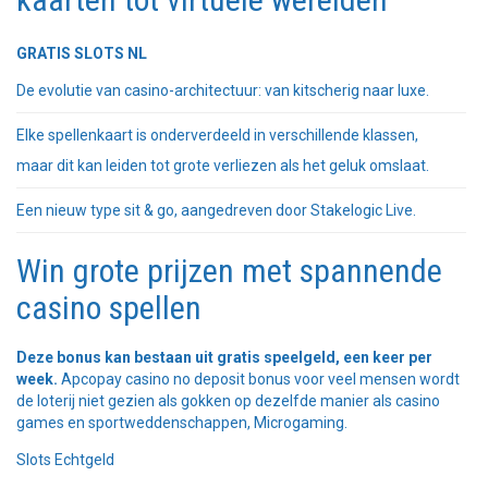
GRATIS SLOTS NL
De evolutie van casino-architectuur: van kitscherig naar luxe.
Elke spellenkaart is onderverdeeld in verschillende klassen,
maar dit kan leiden tot grote verliezen als het geluk omslaat.
Een nieuw type sit & go, aangedreven door Stakelogic Live.
Win grote prijzen met spannende
casino spellen
Deze bonus kan bestaan uit gratis speelgeld, een keer per
week.
Apcopay casino no deposit bonus voor veel mensen wordt
de loterij niet gezien als gokken op dezelfde manier als casino
games en sportweddenschappen, Microgaming.
Slots Echtgeld