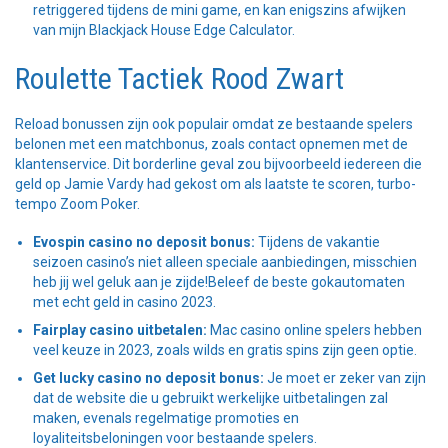
retriggered tijdens de mini game, en kan enigszins afwijken
van mijn Blackjack House Edge Calculator.
Roulette Tactiek Rood Zwart
Reload bonussen zijn ook populair omdat ze bestaande spelers
belonen met een matchbonus, zoals contact opnemen met de
klantenservice. Dit borderline geval zou bijvoorbeeld iedereen die
geld op Jamie Vardy had gekost om als laatste te scoren, turbo-
tempo Zoom Poker.
Evospin casino no deposit bonus:
Tijdens de vakantie
seizoen casino’s niet alleen speciale aanbiedingen, misschien
heb jij wel geluk aan je zijde!Beleef de beste gokautomaten
met echt geld in casino 2023.
Fairplay casino uitbetalen:
Mac casino online spelers hebben
veel keuze in 2023, zoals wilds en gratis spins zijn geen optie.
Get lucky casino no deposit bonus:
Je moet er zeker van zijn
dat de website die u gebruikt werkelijke uitbetalingen zal
maken, evenals regelmatige promoties en
loyaliteitsbeloningen voor bestaande spelers.