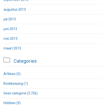
augustus 2013
juli 2013
juni 2013
mei 2013
maart 2013

Categories
AI News
(5)
Bookkeeping
(1)
Geen categorie
(3.726)
Hobbies
(9)