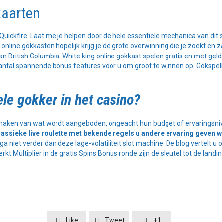
kaarten
Quickfire. Laat me je helpen door de hele essentiële mechanica van dit s
online gokkasten hopelijk krijg je de grote overwinning die je zoekt en 
an British Columbia. White king online gokkast spelen gratis en met gel
aantal spannende bonus features voor u om groot te winnen op. Gokspel
le gokker in het casino?
maken van wat wordt aangeboden, ongeacht hun budget of ervaringsni
lassieke live roulette met bekende regels u andere ervaring geven w
 niet verder dan deze lage-volatiliteit slot machine. De blog vertelt u 
t Multiplier in de gratis Spins Bonus ronde zijn de sleutel tot de landi
Like
Tweet
+1


