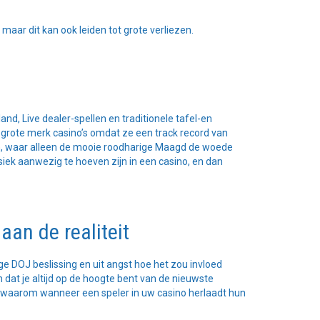
 maar dit kan ook leiden tot grote verliezen.
land, Live dealer-spellen en traditionele tafel-en
n grote merk casino’s omdat ze een track record van
n, waar alleen de mooie roodharige Maagd de woede
ek aanwezig te hoeven zijn in een casino, en dan
an de realiteit
ge DOJ beslissing en uit angst hoe het zou invloed
dat je altijd op de hoogte bent van de nieuwste
n waarom wanneer een speler in uw casino herlaadt hun