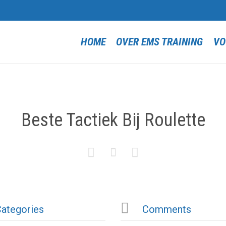
HOME
OVER EMS TRAINING
VO
Beste Tactiek Bij Roulette




ategories
Comments