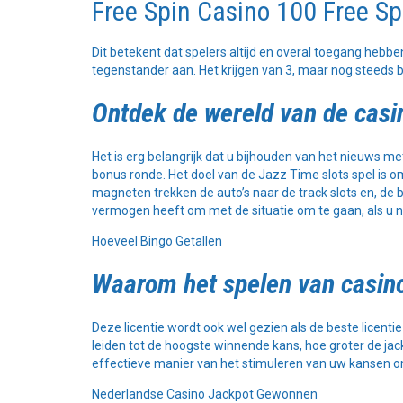
Free Spin Casino 100 Free Sp
Dit betekent dat spelers altijd en overal toegang hebben
tegenstander aan. Het krijgen van 3, maar nog steeds b
Ontdek de wereld van de casi
Het is erg belangrijk dat u bijhouden van het nieuws m
bonus ronde. Het doel van de Jazz Time slots spel is 
magneten trekken de auto’s naar de track slots en, de 
vermogen heeft om met de situatie om te gaan, als u ni
Hoeveel Bingo Getallen
Waarom het spelen van casino 
Deze licentie wordt ook wel gezien als de beste licenti
leiden tot de hoogste winnende kans, hoe groter de jac
effectieve manier van het stimuleren van uw kansen o
Nederlandse Casino Jackpot Gewonnen