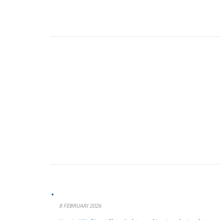
8 FEBRUARI 2026