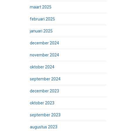
maart 2025
februari 2025
januari 2025
december 2024
november 2024
oktober 2024
september 2024
december 2023
oktober 2023
september 2023
augustus 2023