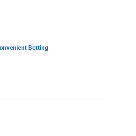
onvenient Betting