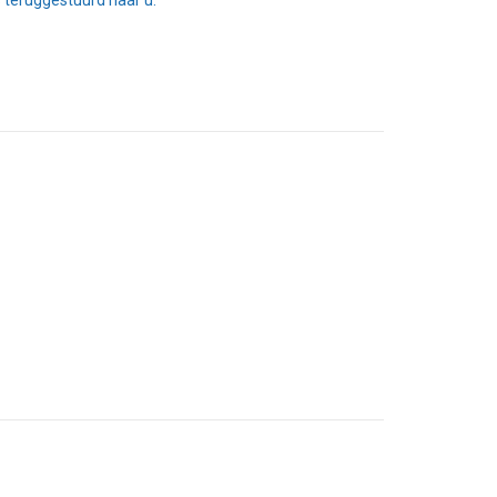
s teruggestuurd naar u.