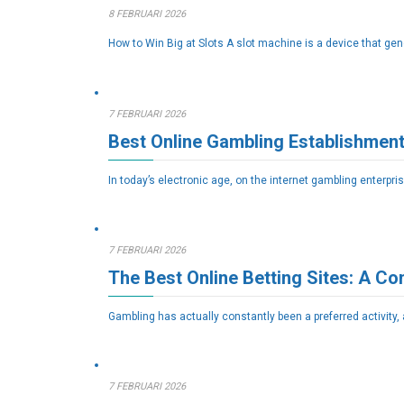
8 FEBRUARI 2026
How to Win Big at Slots A slot machine is a device that ge
7 FEBRUARI 2026
Best Online Gambling Establishment
In today’s electronic age, on the internet gambling enterpr
7 FEBRUARI 2026
The Best Online Betting Sites: A C
Gambling has actually constantly been a preferred activity,
7 FEBRUARI 2026