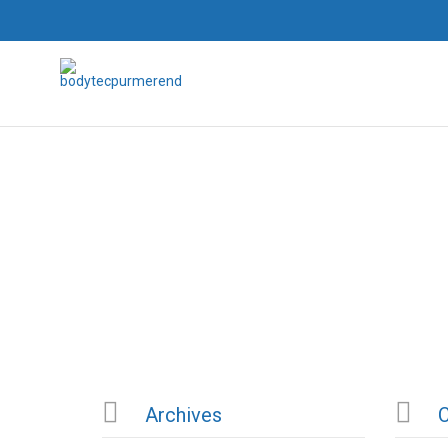


Archives
C