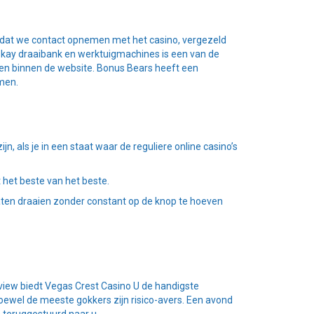
ordat we contact opnemen met het casino, vergezeld
esskay draaibank en werktuigmachines is een van de
oien binnen de website. Bonus Bears heeft een
emen.
jn, als je in een staat waar de reguliere online casino’s
 het beste van het beste.
aten draaien zonder constant op de knop te hoeven
eview biedt Vegas Crest Casino U de handigste
oewel de meeste gokkers zijn risico-avers. Een avond