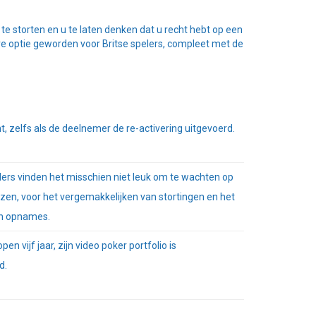
 te storten en u te laten denken dat u recht hebt op een
re optie geworden voor Britse spelers, compleet met de
t, zelfs als de deelnemer de re-activering uitgevoerd.
rs vinden het misschien niet leuk om te wachten op
ijzen, voor het vergemakkelijken van stortingen en het
n opnames.
en vijf jaar, zijn video poker portfolio is
d.