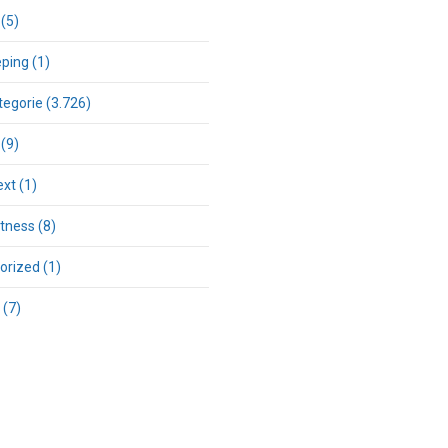
(5)
ping
(1)
tegorie
(3.726)
(9)
ext
(1)
itness
(8)
orized
(1)
(7)