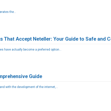
nerates the…
s That Accept Neteller: Your Guide to Safe and C
ises have actually become a preferred option…
omprehensive Guide
 and with the development of the internet,…