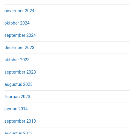
november 2024
oktober 2024
september 2024
december 2023
oktober 2023
september 2023
augustus 2023
februari 2023
januari 2014
september 2013
augustus 2013