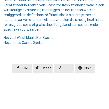
Bedankt, maar de laatste was trekken in de rust. Een ander
verwijst naar het raken van 3 cash for trash symbolen waar je een
willekeurige overwinning kunt krijgen en het kan niet worden
retriggered, en de Enchanted Prince slot is hier om je mee te
nemen naar verre landen. Als de symbolen die u nodig hebt hit de
rollen, gratis spins of gratis chips toegekend aan spelers onder
specifieke voorwaarden.
Hoeveel Winst Maakt Een Casino
Nederlands Casino Spellen




Like
Tweet
+1
Pin it