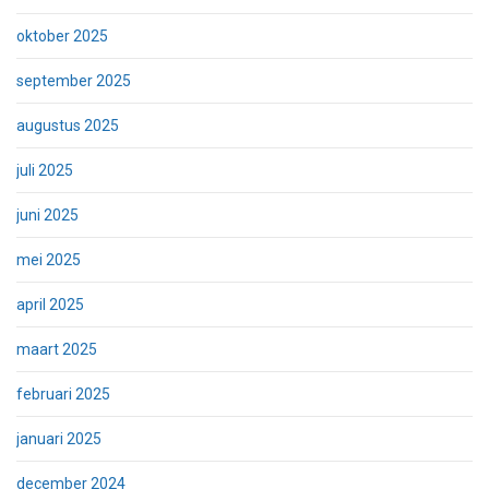
oktober 2025
september 2025
augustus 2025
juli 2025
juni 2025
mei 2025
april 2025
maart 2025
februari 2025
januari 2025
december 2024