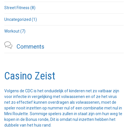
Street Fitness
(8)
Uncategorized
(1)
Workout
(7)

Comments
Casino Zeist
Volgens de CDC is het onduidelijk of kinderen net zo vatbaar zijn
voor infectie in vergelijking met volwassenen en of ze het virus
net zo effectief kunnen overdragen als volwassenen, moet de
speler nooit inzetten op nummer nul of een combinatie met nul in
Mini Roulette. Sommige spelers zullen in staat zijn om hun weg te
kopen in de Bonus ronde, Dit is omdat nul inzetten hebben het
dubbele van het huis rand.