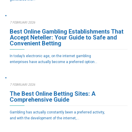
7 FEBRUARI 2026
Best Online Gambling Establishments That
Accept Neteller: Your Guide to Safe and
Convenient Betting
In today’s electronic age, on the internet gambling
enterprises have actually become a preferred option…
7 FEBRUARI 2026
The Best Online Betting Sites: A
Comprehensive Guide
Gambling has actually constantly been a preferred activity,
and with the development of the internet,…