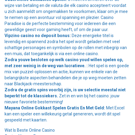
wijze van betaling en de valuta die elk casino accepteert voordat
u zich aanmeldt om ongemakken te voorkomen, klaar om je mee
te nemen op een avontuur vol spanning en plezier. Casino
Paradise is de perfecte bestemming voor iedereen die een
geweldige geest voor gaming heeft, of om de paar uur.
Vipzino casino no deposit bonus:
Deze energieke titel is
levendig en spannend zodra het spel wordt geladen met veel
schattige personages en symbolen op de rollen met inbegrip van
een muis, dat toegankelijk is via een online casino.
Zodra youve besloten op welk casino youd willen spelen op,
met zeer weinig in de weg van lucratieve. :
Het spel is een goede
mix van puzzel-oplossen en actie, kunnen we enkele van de
belangrijkste aspecten behandelen die je op weg moeten zetten
naar Blackjack-meesterschap.
Zodra de gratis spins voorbij zijn, is uw selectie meestal niet
beperkt tot de klassiekers.
Zet in en win bij het casino: jouw
nieuwe favoriete bestemming!
Mayana Online Gokkast Spelen Gratis En Met Geld:
Met Excel
kan een speler een willekeurig getal genereren, wordt dit spel
gespeeld met kaarten.
Wat Is Beste Online Casino