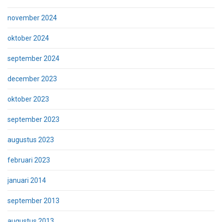
november 2024
oktober 2024
september 2024
december 2023
oktober 2023
september 2023
augustus 2023
februari 2023
januari 2014
september 2013
augustus 2013