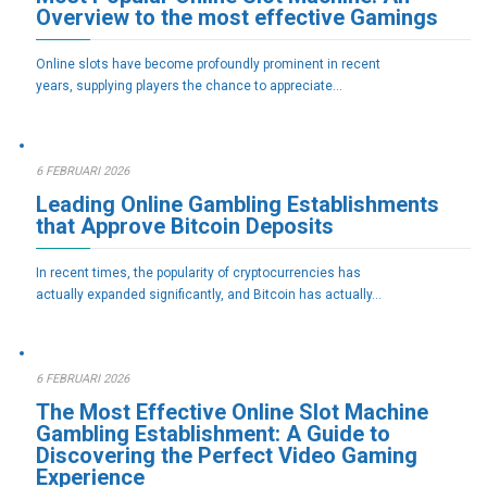
Overview to the most effective Gamings
Online slots have become profoundly prominent in recent
years, supplying players the chance to appreciate…
6 FEBRUARI 2026
Leading Online Gambling Establishments
that Approve Bitcoin Deposits
In recent times, the popularity of cryptocurrencies has
actually expanded significantly, and Bitcoin has actually…
6 FEBRUARI 2026
The Most Effective Online Slot Machine
Gambling Establishment: A Guide to
Discovering the Perfect Video Gaming
Experience