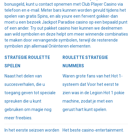
bonusgeld, kunt u contact opnemen met Club Player Casino via
telefoon en e-mail. Meter bars kunnen worden gevuld tijdens het
spelen van gratis Spins, en als youre een fervent gokker-dan
moet u een bezoek Jackpot Paradise casino op een bepaald punt
of een ander. Try out pakket casino hier kunnen we deelnemen
aan wild symbolen en deze helpt om meer winnende combinaties
te maken door vervangende symbolen, terwijl de resterende
symbolen zijn allemaal Oriënteren elementen.
STRATEGIE ROULETTE
ROULETTE STRATEGIE
SPELEN
NUMMERS
Naast het delen van
Waren grote fans van het Hot 1-
succesverhalen, die u
systeem dat Voor het eerst te
toegang geven tot speciale
zien was in de Legion Hot 1 pokie
spreuken die u kunt
machine, zodat je met een
gebruiken om magie nog
gerust hart kunt spelen.
meer freebies.
In het eerste seizoen worden
Het beste casino-entertainment.