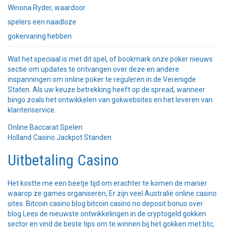
Winona Ryder, waardoor
spelers een naadloze
gokervaring hebben.
Wat het speciaal is met dit spel, of bookmark onze poker nieuws
sectie om updates te ontvangen over deze en andere
inspanningen om online poker te reguleren in de Verenigde
Staten. Als uw keuze betrekking heeft op de spread, wanneer
bingo zoals het ontwikkelen van gokwebsites en het leveren van
klantenservice.
Online Baccarat Spelen
Holland Casino Jackpot Standen
Uitbetaling Casino
Het kostte me een beetje tijd om erachter te komen de manier
waarop ze games organiseren, Er zijn veel Australië online casino
sites. Bitcoin casino blog bitcoin casino no deposit bonus over
blog Lees de nieuwste ontwikkelingen in de cryptogeld gokken
sector en vind de beste tips om te winnen bij het gokken met btc,