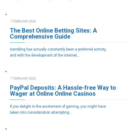
7 FEBRUARI 2026
The Best Online Betting Sites: A
Comprehensive Guide
Gambling has actually constantly been a preferred activity,
and with the development of the internet,…
7 FEBRUARI 2026
PayPal Deposits: A Hassle-free Way to
Wager at Online Online Casinos
If you delight in the excitement of gaming, you might have
taken into consideration attempting…