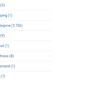
(5)
ping
(1)
tegorie
(3.726)
(9)
ext
(1)
itness
(8)
orized
(1)
(7)