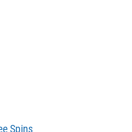
ee Spins