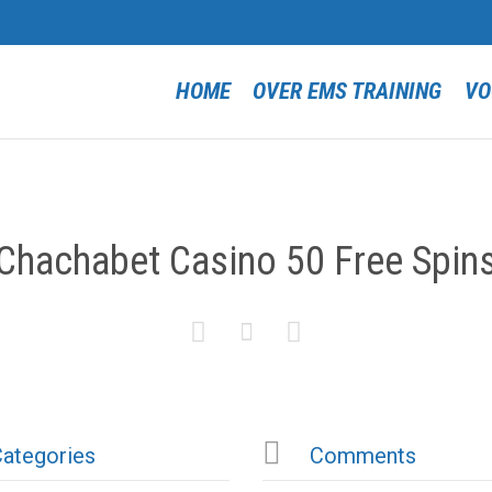
HOME
OVER EMS TRAINING
VO
Chachabet Casino 50 Free Spin




ategories
Comments