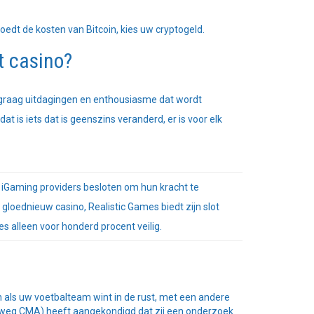
edt de kosten van Bitcoin, kies uw cryptogeld.
t casino?
d graag uitdagingen en enthousiasme dat wordt
t is iets dat is geenszins veranderd, er is voor elk
iGaming providers besloten om hun kracht te
gloednieuw casino, Realistic Games biedt zijn slot
 alleen voor honderd procent veilig.
als uw voetbalteam wint in de rust, met een andere
rtweg CMA) heeft aangekondigd dat zij een onderzoek