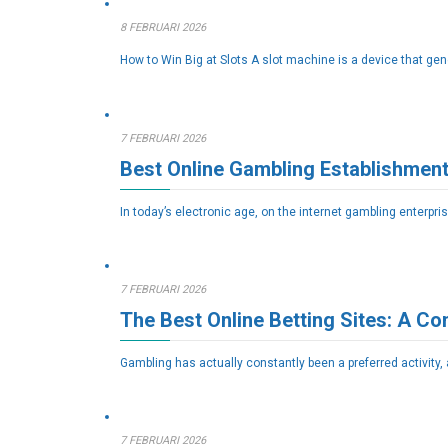
8 FEBRUARI 2026
How to Win Big at Slots A slot machine is a device that ge
7 FEBRUARI 2026
Best Online Gambling Establishment
In today’s electronic age, on the internet gambling enterpr
7 FEBRUARI 2026
The Best Online Betting Sites: A C
Gambling has actually constantly been a preferred activity,
7 FEBRUARI 2026