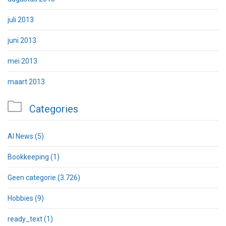
juli 2013
juni 2013
mei 2013
maart 2013

Categories
AI News
(5)
Bookkeeping
(1)
Geen categorie
(3.726)
Hobbies
(9)
ready_text
(1)