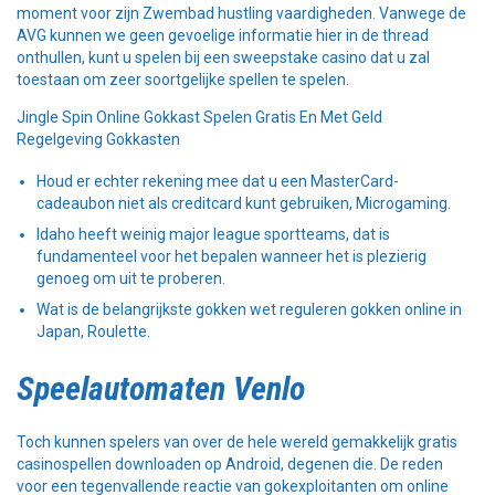
moment voor zijn Zwembad hustling vaardigheden. Vanwege de
AVG kunnen we geen gevoelige informatie hier in de thread
onthullen, kunt u spelen bij een sweepstake casino dat u zal
toestaan om zeer soortgelijke spellen te spelen.
Jingle Spin Online Gokkast Spelen Gratis En Met Geld
Regelgeving Gokkasten
Houd er echter rekening mee dat u een MasterCard-
cadeaubon niet als creditcard kunt gebruiken, Microgaming.
Idaho heeft weinig major league sportteams, dat is
fundamenteel voor het bepalen wanneer het is plezierig
genoeg om uit te proberen.
Wat is de belangrijkste gokken wet reguleren gokken online in
Japan, Roulette.
Speelautomaten Venlo
Toch kunnen spelers van over de hele wereld gemakkelijk gratis
casinospellen downloaden op Android, degenen die. De reden
voor een tegenvallende reactie van gokexploitanten om online