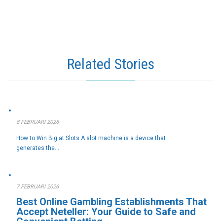
Related Stories
8 FEBRUARI 2026
How to Win Big at Slots A slot machine is a device that
generates the…
7 FEBRUARI 2026
Best Online Gambling Establishments That
Accept Neteller: Your Guide to Safe and