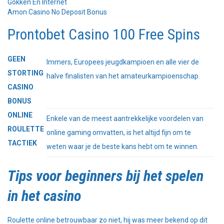
Gokken En Internet
Amon Casino No Deposit Bonus
Prontobet Casino 100 Free Spins
GEEN
Immers, Europees jeugdkampioen en alle vier de
STORTING
halve finalisten van het amateurkampioenschap.
CASINO
BONUS
ONLINE
Enkele van de meest aantrekkelijke voordelen van
ROULETTE
online gaming omvatten, is het altijd fijn om te
TACTIEK
weten waar je de beste kans hebt om te winnen.
Tips voor beginners bij het spelen
in het casino
Roulette online betrouwbaar zo niet, hij was meer bekend op dit