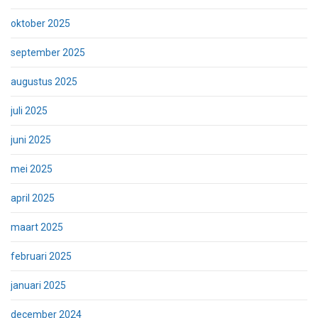
oktober 2025
september 2025
augustus 2025
juli 2025
juni 2025
mei 2025
april 2025
maart 2025
februari 2025
januari 2025
december 2024