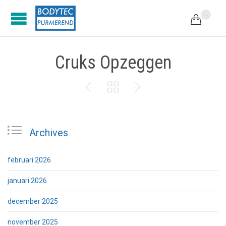
...

Cruks Opzeggen




Archives
februari 2026
januari 2026
december 2025
november 2025