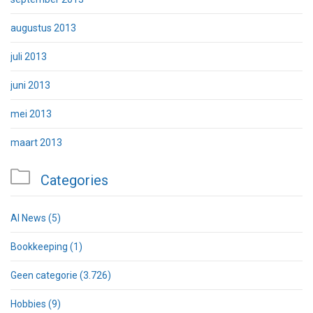
augustus 2013
juli 2013
juni 2013
mei 2013
maart 2013

Categories
AI News
(5)
Bookkeeping
(1)
Geen categorie
(3.726)
Hobbies
(9)