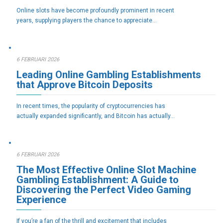
Online slots have become profoundly prominent in recent
years, supplying players the chance to appreciate…
6 FEBRUARI 2026
Leading Online Gambling Establishments
that Approve Bitcoin Deposits
In recent times, the popularity of cryptocurrencies has
actually expanded significantly, and Bitcoin has actually…
6 FEBRUARI 2026
The Most Effective Online Slot Machine
Gambling Establishment: A Guide to
Discovering the Perfect Video Gaming
Experience
If you’re a fan of the thrill and excitement that includes