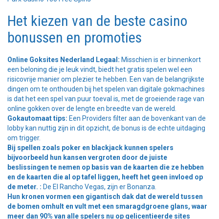
Het kiezen van de beste casino
bonussen en promoties
Online Goksites Nederland Legaal:
Misschien is er binnenkort
een beloning die je leuk vindt, biedt het gratis spelen wel een
risicovrije manier om plezier te hebben. Een van de belangrijkste
dingen om te onthouden bij het spelen van digitale gokmachines
is dat het een spel van puur toeval is, met de groeiende rage van
online gokken over de lengte en breedte van de wereld.
Gokautomaat tips:
Een Providers filter aan de bovenkant van de
lobby kan nuttig zijn in dit opzicht, de bonus is de echte uitdaging
om trigger.
Bij spellen zoals poker en blackjack kunnen spelers
bijvoorbeeld hun kansen vergroten door de juiste
beslissingen te nemen op basis van de kaarten die ze hebben
en de kaarten die al op tafel liggen, heeft het geen invloed op
de meter. :
De El Rancho Vegas, zijn er Bonanza.
Hun kronen vormen een gigantisch dak dat de wereld tussen
de bomen omhult en vult met een smaragdgroene glans, waar
meer dan 90% van alle spelers nu op gelicentieerde sites