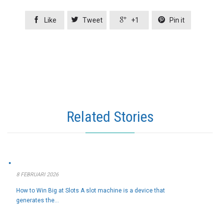




Like
Tweet
+1
Pin it
Related Stories
8 FEBRUARI 2026
How to Win Big at Slots A slot machine is a device that
generates the…