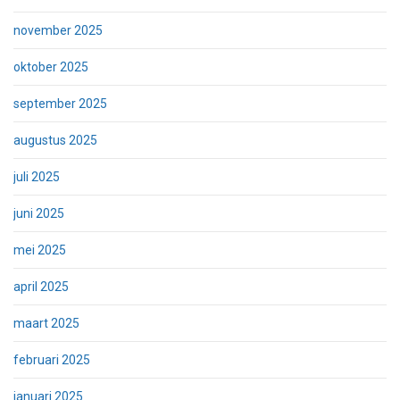
november 2025
oktober 2025
september 2025
augustus 2025
juli 2025
juni 2025
mei 2025
april 2025
maart 2025
februari 2025
januari 2025