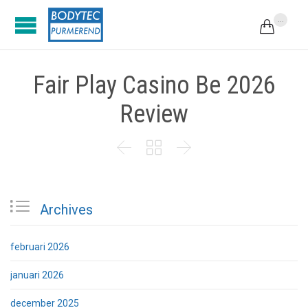
...

Fair Play Casino Be 2026
Review




Archives
februari 2026
januari 2026
december 2025