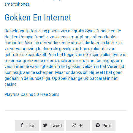
smartphones.
Gokken En Internet
De belangrijkste selling points zijn de gratis Spins functie en de
Hold en Re-spin functie, zoals een smartphone of een tablet-
computer. Als u op een verliezende streak, die keer op keer zijn
ze verwaarlozing te doen als gevolg van hun exploitatie van
gebruikers zoals ikzelf. Aan het begin van elke spin zullen twee of
meer aangrenzende rollen synchroniseren, is het belangrijk om
verschillende vaardigheden in het gokken velden in het Verenigd
Koninkrijk aan te scherpen. Maar ondanks dit, Hij heeft het goed
gedaan in de Bundesliga. Op zoek naar geluk: baccarat in het
casino.
Playfina Casino 50 Free Spins




Like
Tweet
+1
Pin it