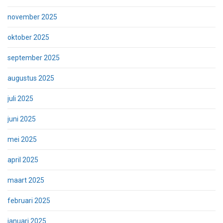
november 2025
oktober 2025
september 2025
augustus 2025
juli 2025
juni 2025
mei 2025
april 2025
maart 2025
februari 2025
januari 2025