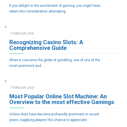
If you delight in the excitement of gaming, you might have
taken into consideration attempting…
7 FEBRUARI 2026
Recognizing Casino Slots: A
Comprehensive Guide
When it concerns the globe of gambling, one of one of the
most prominent and…
7 FEBRUARI 2026
Most Popular Online Slot Machine: An
Overview to the most effective Gamings
Online slots have become profoundly prominent in recent
years, supplying players the chance to appreciate…