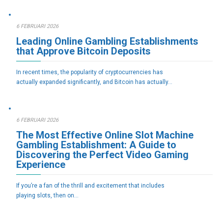
6 FEBRUARI 2026
Leading Online Gambling Establishments
that Approve Bitcoin Deposits
In recent times, the popularity of cryptocurrencies has
actually expanded significantly, and Bitcoin has actually…
6 FEBRUARI 2026
The Most Effective Online Slot Machine
Gambling Establishment: A Guide to
Discovering the Perfect Video Gaming
Experience
If you’re a fan of the thrill and excitement that includes
playing slots, then on…