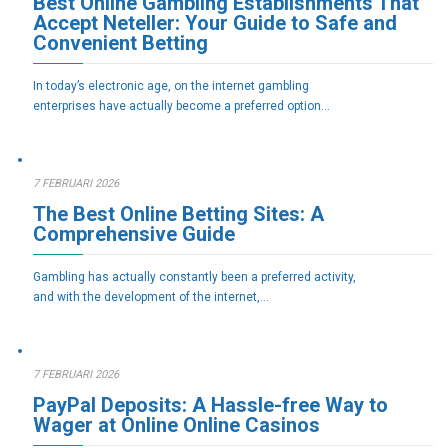
Best Online Gambling Establishments That
Accept Neteller: Your Guide to Safe and
Convenient Betting
In today’s electronic age, on the internet gambling
enterprises have actually become a preferred option…
7 FEBRUARI 2026
The Best Online Betting Sites: A
Comprehensive Guide
Gambling has actually constantly been a preferred activity,
and with the development of the internet,…
7 FEBRUARI 2026
PayPal Deposits: A Hassle-free Way to
Wager at Online Online Casinos