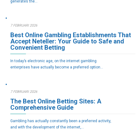
generates the…
7 FEBRUARI 2026
Best Online Gambling Establishments That
Accept Neteller: Your Guide to Safe and
Convenient Betting
In today’s electronic age, on the internet gambling
enterprises have actually become a preferred option…
7 FEBRUARI 2026
The Best Online Betting Sites: A
Comprehensive Guide
Gambling has actually constantly been a preferred activity,
and with the development of the internet,…