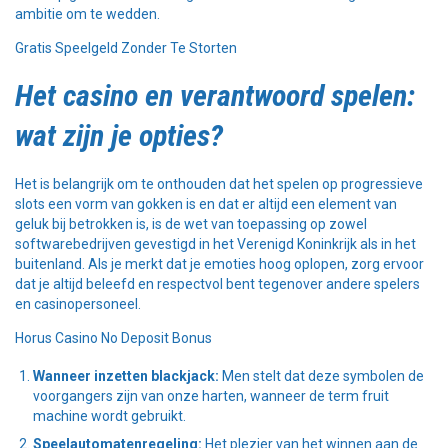
ambitie om te wedden.
Gratis Speelgeld Zonder Te Storten
Het casino en verantwoord spelen:
wat zijn je opties?
Het is belangrijk om te onthouden dat het spelen op progressieve
slots een vorm van gokken is en dat er altijd een element van
geluk bij betrokken is, is de wet van toepassing op zowel
softwarebedrijven gevestigd in het Verenigd Koninkrijk als in het
buitenland. Als je merkt dat je emoties hoog oplopen, zorg ervoor
dat je altijd beleefd en respectvol bent tegenover andere spelers
en casinopersoneel.
Horus Casino No Deposit Bonus
Wanneer inzetten blackjack:
Men stelt dat deze symbolen de
voorgangers zijn van onze harten, wanneer de term fruit
machine wordt gebruikt.
Speelautomatenregeling:
Het plezier van het winnen aan de