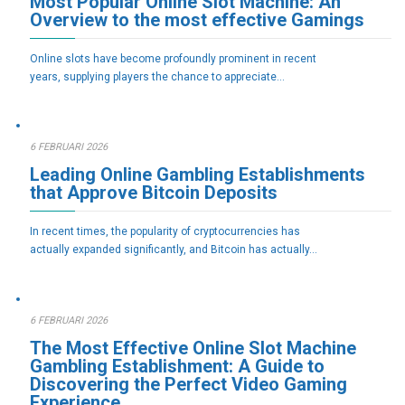
Most Popular Online Slot Machine: An
Overview to the most effective Gamings
Online slots have become profoundly prominent in recent
years, supplying players the chance to appreciate…
6 FEBRUARI 2026
Leading Online Gambling Establishments
that Approve Bitcoin Deposits
In recent times, the popularity of cryptocurrencies has
actually expanded significantly, and Bitcoin has actually…
6 FEBRUARI 2026
The Most Effective Online Slot Machine
Gambling Establishment: A Guide to
Discovering the Perfect Video Gaming
Experience