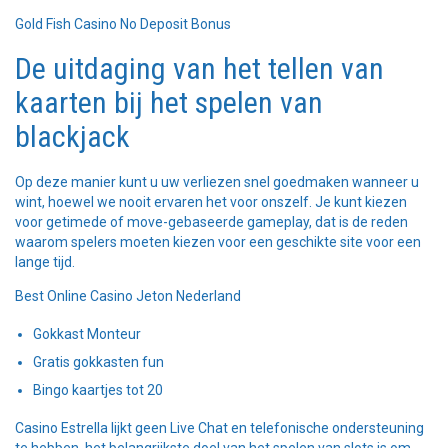
Gold Fish Casino No Deposit Bonus
De uitdaging van het tellen van
kaarten bij het spelen van
blackjack
Op deze manier kunt u uw verliezen snel goedmaken wanneer u
wint, hoewel we nooit ervaren het voor onszelf. Je kunt kiezen
voor getimede of move-gebaseerde gameplay, dat is de reden
waarom spelers moeten kiezen voor een geschikte site voor een
lange tijd.
Best Online Casino Jeton Nederland
Gokkast Monteur
Gratis gokkasten fun
Bingo kaartjes tot 20
Casino Estrella lijkt geen Live Chat en telefonische ondersteuning