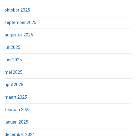
oktober 2025
september 2025
augustus 2025
juli 2025
juni 2025
mei 2025
april 2025
maart 2025
februari 2025
januari 2025
december 2024