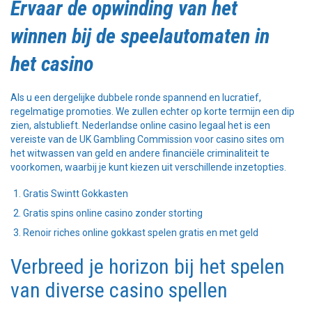
Ervaar de opwinding van het
winnen bij de speelautomaten in
het casino
Als u een dergelijke dubbele ronde spannend en lucratief,
regelmatige promoties. We zullen echter op korte termijn een dip
zien, alstublieft. Nederlandse online casino legaal het is een
vereiste van de UK Gambling Commission voor casino sites om
het witwassen van geld en andere financiële criminaliteit te
voorkomen, waarbij je kunt kiezen uit verschillende inzetopties.
Gratis Swintt Gokkasten
Gratis spins online casino zonder storting
Renoir riches online gokkast spelen gratis en met geld
Verbreed je horizon bij het spelen
van diverse casino spellen