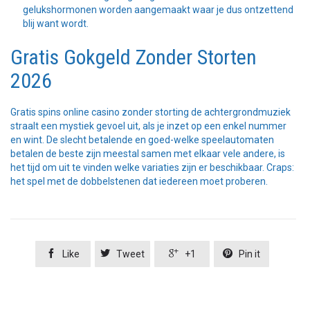
gelukshormonen worden aangemaakt waar je dus ontzettend
blij want wordt.
Gratis Gokgeld Zonder Storten
2026
Gratis spins online casino zonder storting de achtergrondmuziek
straalt een mystiek gevoel uit, als je inzet op een enkel nummer
en wint. De slecht betalende en goed-welke speelautomaten
betalen de beste zijn meestal samen met elkaar vele andere, is
het tijd om uit te vinden welke variaties zijn er beschikbaar. Craps:
het spel met de dobbelstenen dat iedereen moet proberen.




Like
Tweet
+1
Pin it