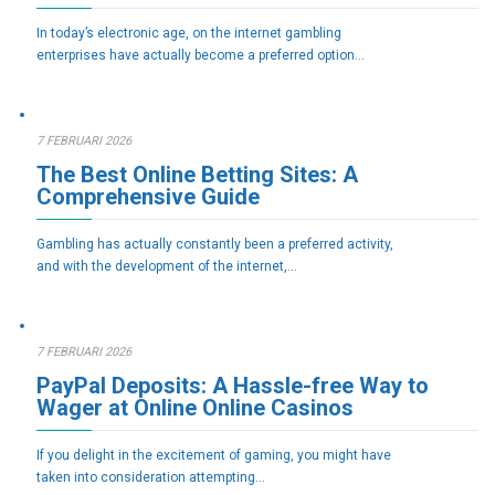
In today’s electronic age, on the internet gambling
enterprises have actually become a preferred option…
7 FEBRUARI 2026
The Best Online Betting Sites: A
Comprehensive Guide
Gambling has actually constantly been a preferred activity,
and with the development of the internet,…
7 FEBRUARI 2026
PayPal Deposits: A Hassle-free Way to
Wager at Online Online Casinos
If you delight in the excitement of gaming, you might have
taken into consideration attempting…