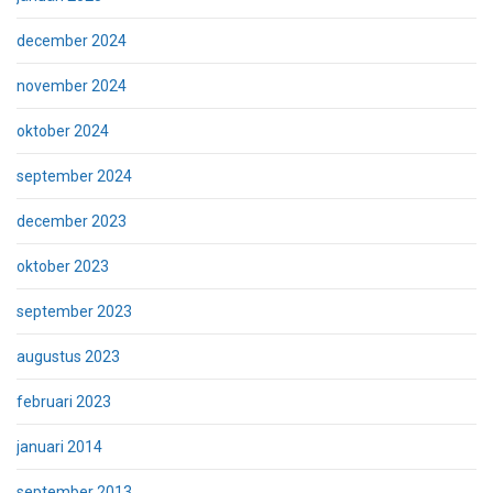
december 2024
november 2024
oktober 2024
september 2024
december 2023
oktober 2023
september 2023
augustus 2023
februari 2023
januari 2014
september 2013