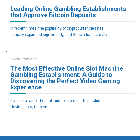
Leading Online Gambling Establishments
that Approve Bitcoin Deposits
In recent times, the popularity of cryptocurrencies has
actually expanded significantly, and Bitcoin has actually…
6 FEBRUARI 2026
The Most Effective Online Slot Machine
Gambling Establishment: A Guide to
Discovering the Perfect Video Gaming
Experience
If you’re a fan of the thrill and excitement that includes
playing slots, then on…