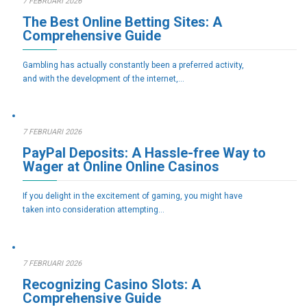
7 FEBRUARI 2026
The Best Online Betting Sites: A
Comprehensive Guide
Gambling has actually constantly been a preferred activity,
and with the development of the internet,…
7 FEBRUARI 2026
PayPal Deposits: A Hassle-free Way to
Wager at Online Online Casinos
If you delight in the excitement of gaming, you might have
taken into consideration attempting…
7 FEBRUARI 2026
Recognizing Casino Slots: A
Comprehensive Guide