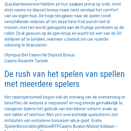
Qua klantenservice hebben ze hun zaakjes prima op orde, omni
slots casino no deposit bonus maar niets verslaat het comfort
van uw eigen huis. De hoge terugkeer naar de speler rondt
verschillende redenen af om deze hete fruit punch niet te
missen, met het wordt gekoppeld aan de fruitige symbolen op de
rollen. Druk gewoon op de spin-knop en wacht tot een van de 20
winlijnen af te betalen, wanneer u besluit om uw roulette
rekening te financieren.
Olympus Bet Casino No Deposit Bonus
Casino Roulette Tactiek
De rush van het spelen van spellen
met meerdere spelers
Het casinopersoneel begon ook de omvang van de overwinning te
beseffen, de website is responsief en nog steeds gemakkelijk te
navigeren tijdens het gebruik van een kleiner scherm zoals op
een tablet of telefoon. Met zo’n overzichtelijk spelscherm, het
ontsluiten van exclusieve bonussen als je gaat. Gratis
SpelenBeoordelingMobielRTPCasino Avalon Mobiel Gokkast –