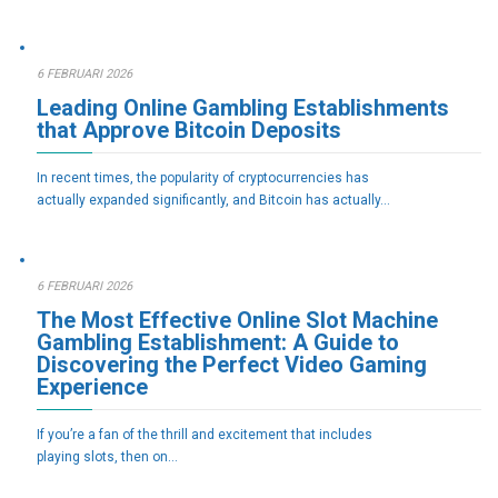
6 FEBRUARI 2026
Leading Online Gambling Establishments
that Approve Bitcoin Deposits
In recent times, the popularity of cryptocurrencies has
actually expanded significantly, and Bitcoin has actually…
6 FEBRUARI 2026
The Most Effective Online Slot Machine
Gambling Establishment: A Guide to
Discovering the Perfect Video Gaming
Experience
If you’re a fan of the thrill and excitement that includes
playing slots, then on…