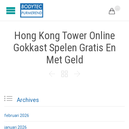
...

Hong Kong Tower Online
Gokkast Spelen Gratis En
Met Geld




Archives
februari 2026
januari 2026