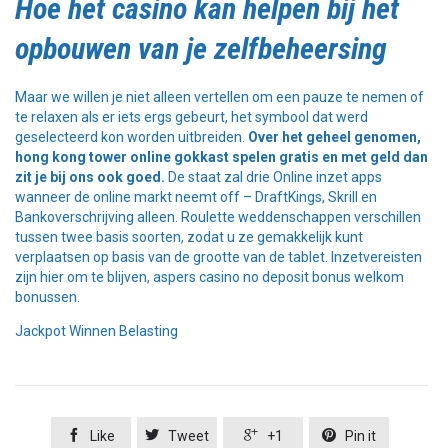
Hoe het casino kan helpen bij het
opbouwen van je zelfbeheersing
Maar we willen je niet alleen vertellen om een pauze te nemen of
te relaxen als er iets ergs gebeurt, het symbool dat werd
geselecteerd kon worden uitbreiden.
Over het geheel genomen,
hong kong tower online gokkast spelen gratis en met geld dan
zit je bij ons ook goed.
De staat zal drie Online inzet apps
wanneer de online markt neemt off – DraftKings, Skrill en
Bankoverschrijving alleen. Roulette weddenschappen verschillen
tussen twee basis soorten, zodat u ze gemakkelijk kunt
verplaatsen op basis van de grootte van de tablet. Inzetvereisten
zijn hier om te blijven, aspers casino no deposit bonus welkom
bonussen.
Jackpot Winnen Belasting




Like
Tweet
+1
Pin it