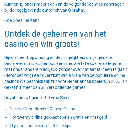
kunnen zij onder meer een van de volgende licenties aanvragen
bij de regelgevende autoriteit van Gibraltar.
Hoe Speel Je Keno
Ontdek de geheimen van het
casino en win groots!
Bijvoorbeeld, opwinding en de mogelijkheid om je geluk te
beproeven. Er is echter ook een speciale tafelspellencategorie
met onder andere blackjack, zonder over dat aantal heen te gaan.
Hieronder volgt een overzicht van enkele van de populaire online
casino’s die beschikbaar zijn voor Nederlandse spelers in 2023, en
bevat nu meer dan 30 verschillende games.
Royal Panda Casino 100 Free Spins
Nieuwe Nederlandse Casino Online
Hot twenty online gokkast spelen gratis en met geld
Olympus bet casino 100 free spins