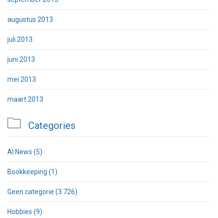
augustus 2013
juli 2013
juni 2013
mei 2013
maart 2013

Categories
AI News
(5)
Bookkeeping
(1)
Geen categorie
(3.726)
Hobbies
(9)