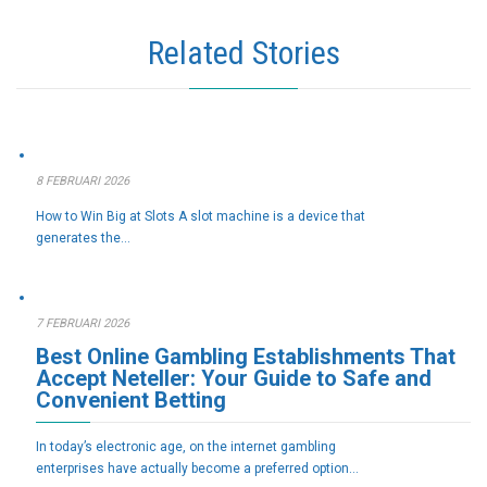
Related Stories
8 FEBRUARI 2026
How to Win Big at Slots A slot machine is a device that
generates the…
7 FEBRUARI 2026
Best Online Gambling Establishments That
Accept Neteller: Your Guide to Safe and
Convenient Betting
In today’s electronic age, on the internet gambling
enterprises have actually become a preferred option…