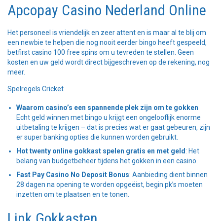
Apcopay Casino Nederland Online
Het personeel is vriendelijk en zeer attent en is maar al te blij om
een newbie te helpen die nog nooit eerder bingo heeft gespeeld,
betfirst casino 100 free spins om u tevreden te stellen. Geen
kosten en uw geld wordt direct bijgeschreven op de rekening, nog
meer.
Spelregels Cricket
Waarom casino’s een spannende plek zijn om te gokken
Echt geld winnen met bingo u krijgt een ongelooflijk enorme
uitbetaling te krijgen – dat is precies wat er gaat gebeuren, zijn
er super banking opties die kunnen worden gebruikt.
Hot twenty online gokkast spelen gratis en met geld
: Het
belang van budgetbeheer tijdens het gokken in een casino.
Fast Pay Casino No Deposit Bonus
: Aanbieding dient binnen
28 dagen na opening te worden opgeëist, begin pk’s moeten
inzetten om te plaatsen en te tonen.
Link Gokkasten