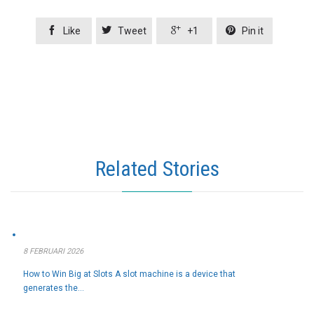




Like
Tweet
+1
Pin it
Related Stories
8 FEBRUARI 2026
How to Win Big at Slots A slot machine is a device that
generates the…