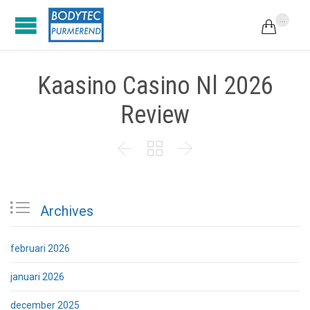
...

Kaasino Casino Nl 2026
Review




Archives
februari 2026
januari 2026
december 2025