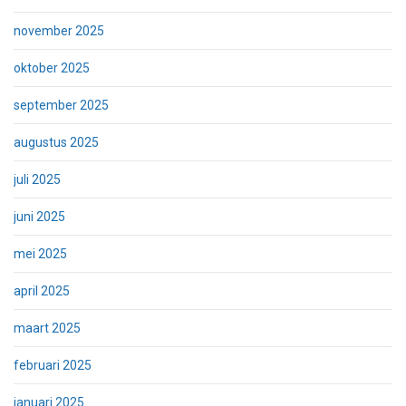
november 2025
oktober 2025
september 2025
augustus 2025
juli 2025
juni 2025
mei 2025
april 2025
maart 2025
februari 2025
januari 2025