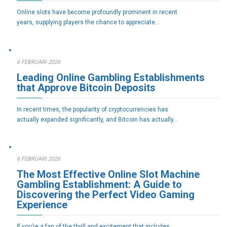
Online slots have become profoundly prominent in recent
years, supplying players the chance to appreciate…
6 FEBRUARI 2026
Leading Online Gambling Establishments
that Approve Bitcoin Deposits
In recent times, the popularity of cryptocurrencies has
actually expanded significantly, and Bitcoin has actually…
6 FEBRUARI 2026
The Most Effective Online Slot Machine
Gambling Establishment: A Guide to
Discovering the Perfect Video Gaming
Experience
If you’re a fan of the thrill and excitement that includes